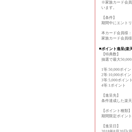
※家族カード会員
います。
【条件】
期間中にエントリ
本カード会員様：
家族カード会員様
■
ポイント進呈(楽
【特典数】
抽選で最大50,0
1等:50,000ポイ
2等:10,000ポイ
3等:5,000ポイ
4等:1ポイン
【進呈先】
条件達成した楽天
【ポイント種類】
期間限定ポイント
【進呈日】
2018年8月20日(