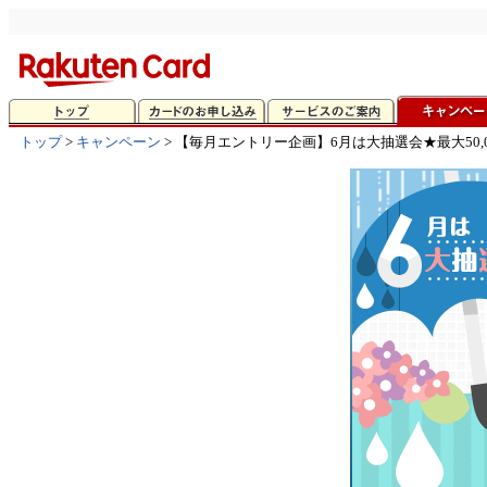
トップ
>
キャンペーン
> 【毎月エントリー企画】6月は大抽選会★最大50,