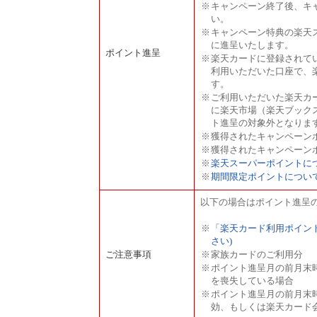
※
キャンペーン終了後、キ
い。
※
キャンペーン特典の楽天
に進呈いたします。
ポイント進呈
※
楽天カードに登録されて
利用いただいた口座で、
す。
※
ご利用いただいた楽天カ
に楽天市場（楽天ブック
ト進呈の対象外となりま
※
獲得されたキャンペーン
※
獲得されたキャンペーン
※
楽天スーパーポイントに
※
期間限定ポイントについ
以下の場合はポイント進呈
※
「楽天カード利用ポイン
さい)
ご注意事項
※
家族カードのご利用分
※
ポイント進呈月の前月末
を喪失している場合
※
ポイント進呈月の前月末時
効、もしくは楽天カード