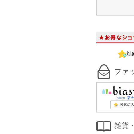
対
ファ
biasu-
雑貨