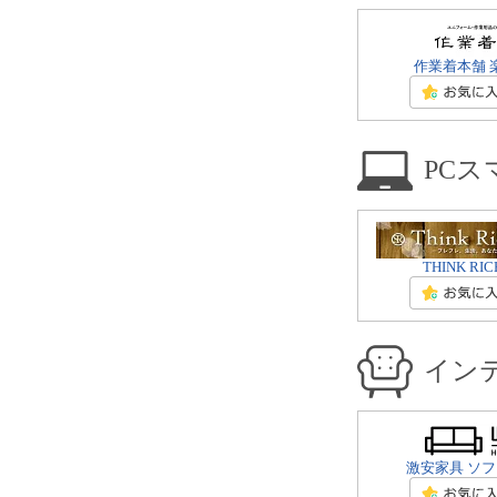
作業着本舗 
PC
THINK RIC
イン
激安家具 ソファ