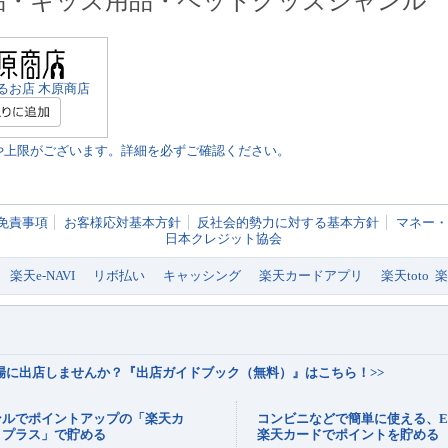
品・キッズ用品・ペットグッズジャンル
るお店 木原商店
や上限がございます。詳細を必ずご確認ください。
免責事項
お客様応対基本方針
反社会的勢力に対する基本方針
マネー・
日本クレジット協会
楽天e-NAVI
リボ払い
キャッシング
楽天カードアプリ
楽天toto
市場に出店しませんか？『出店ガイドブック（無料）』はこちら！>>
ンルでポイントアップの「楽天カ
コンビニなどで簡単に使える、E
トプラス」で貯める
楽天カードでポイントを貯める