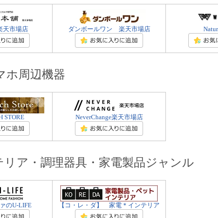
楽天市場店
ダンボールワン 楽天市場店
Natur
スマホ周辺機器
H STORE
NeverChange楽天市場店
テリア・調理器具・家電製品ジャンル
のU-LIFE
【コ・レ・ダ】 家電＊インテリア