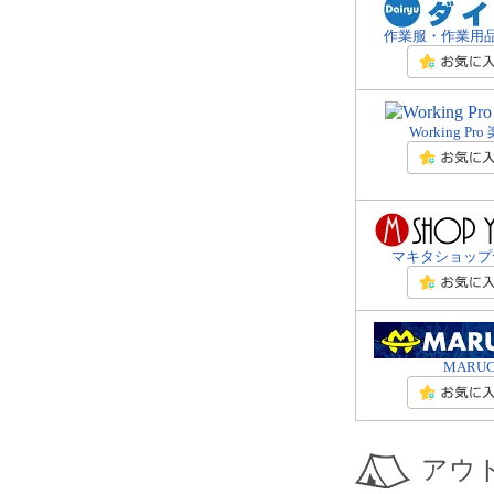
作業服・作業用
Working P
マキタショップ
MARU
アウ