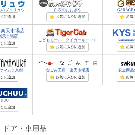
品のダイリュウ
白衣のおおぎや
GARAGE 
ro 楽天市場店
こどもモール タイガーキャット
Kanamon
ヤマムラ京都
なごみ工房 楽天市場店
安全商品
CHUU
トドア・車用品