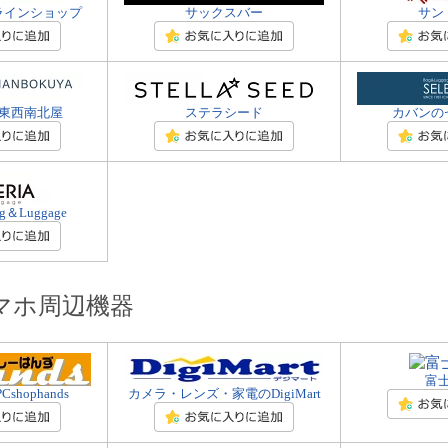
ラインショップ
サックスバー
サン
東西南北屋
ステラシード
カバンの
＆Luggage
スマホ周辺機器
富
hophands
カメラ・レンズ・家電のDigiMart