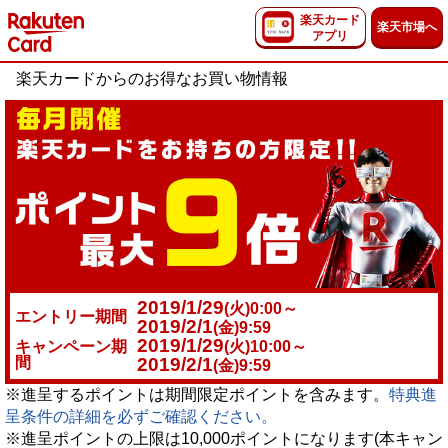
楽天カード
楽天市場へ
アプリ
楽天カードからのお得なお買い物情報
2019/1/29
(火)0:00～
エントリー期間
2019/2/1
(金)9:59
2019/1/29
キャンペーン期
(火)10:00～
間
2019/2/1
(金)9:59
※進呈するポイントは期間限定ポイントを含みます。
特典進
呈条件の詳細を必ずご確認ください。
※進呈ポイントの上限は10,000ポイントになります(本キャン