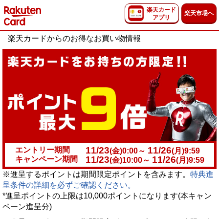
楽天カード
楽天市場へ
アプリ
楽天カードからのお得なお買い物情報
11/23
11/26
エントリー期間
(金)0:00～
(月)9:59
11/23
11/26
キャンペーン期間
(金)10:00～
(月)9:59
※進呈するポイントは期間限定ポイントを含みます。
特典進
呈条件の詳細を必ずご確認ください。
*進呈ポイントの上限は10,000ポイントになります(本キャン
ペーン進呈分)