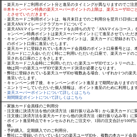
・
楽天カードご利用ポイント分と進呈のタイミングが異なりますのでご注
※
本キャンペーン特典の楽天スーパーポイントの上限は、楽天ユーザIDごとに
とさせていただきます。
・
楽天カードご利用ポイントは、毎月末日までのご利用分を翌月15日頃に
＜楽天ANAマイレージクラブカードについて＞
・
楽天ANAマイレージクラブカードをお持ちの方で「ANAマイルコース」
ャンペーン特典ポイントは楽天スーパーポイントにて進呈させていただ
・
キャンペーン特典の楽天スーパーポイントは、楽天カードに登録されて
のポイント口座に進呈いたします。
・
楽天カードに登録されている本カード会員様のポイント口座番号とは、
天カードにご入会いただく時にご利用いただいた口座で、楽天カードの
呈される口座のことをさします。
・
楽天カードご入会時にご利用いただいた楽天ユーザIDでエントリーの上
物は同一の楽天ユーザIDで楽天カード決済が必要となります。
・
弊社に登録されている楽天ユーザIDが複数ある場合、いずれか1つの楽天
進呈いたします。
・
キャンペーン終了後、キャンペーンポイント進呈まで期間がありますの
・
エントリーしていただいた個人情報は、ポイント進呈のために利用しま
・
楽天スーパーポイントについて詳しくはこちら
・
期間限定ポイントについて詳しくはこちら
・
家族カード会員様のご利用分
・
注文後に決済方法を他の決済方法（銀行振り込み等）から楽天カードに
・
注文後に決済方法を楽天カードから他の決済方法（銀行振り込み等）に
・
ポイント進呈時点でキャンセルされたご注文や、1回の注文合計が100円
物。
・
予約購入、定期購入でのご利用分。
・
弊社にご登録いただいている1つの楽天ユーザIDを、複数の本カード会