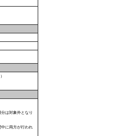
0）
用分は対象外となり
間中に両方が行われ