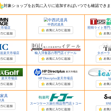
対象ショップをお気に入りに追加すればいつでも確認できま
中西武道具
天市場店
照明ライト専門タ
配送楽天市場店
輸入洋食器の専門店イデール
タボーラ
 楽天市場店
HP Directplus楽天市場店
i
家具
スーツケース旅行用品専門店トコー
SN