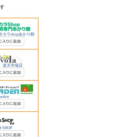
す
カラshopあかり館
 楽天市場店
garden
B-SHOP