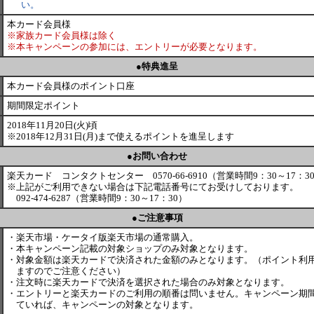
い。
本カード会員様
※家族カード会員様は除く
※本キャンペーンの参加には、エントリーが必要となります。
●特典進呈
本カード会員様のポイント口座
期間限定ポイント
2018年11月20日(火)頃
※2018年12月31日(月)まで使えるポイントを進呈します
●お問い合わせ
楽天カード コンタクトセンター 0570-66-6910（営業時間9：30～17：3
※
上記がご利用できない場合は下記電話番号にてお受けしております。
092-474-6287（営業時間9：30～17：30）
●ご注意事項
・
楽天市場・ケータイ版楽天市場の通常購入。
・
本キャンペーン記載の対象ショップのみ対象となります。
・
対象金額は楽天カードで決済された金額のみとなります。（ポイント利
ますのでご注意ください）
・
注文時に楽天カードで決済を選択された場合のみ対象となります。
・
エントリーと楽天カードのご利用の順番は問いません。キャンペーン期
ていれば、キャンペーンの対象となります。