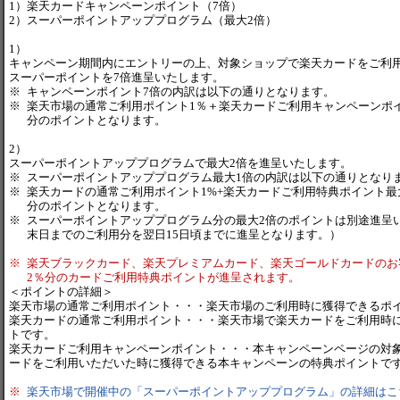
1）
楽天カードキャンペーンポイント（7倍）
2）
スーパーポイントアッププログラム（最大2倍）
1）
キャンペーン期間内にエントリーの上、対象ショップで楽天カードをご利
スーパーポイントを7倍進呈いたします。
※
キャンペーンポイント7倍の内訳は以下の通りとなります。
※
楽天市場の通常ご利用ポイント1％＋楽天カードご利用キャンペーンポイ
分のポイントとなります。
2
）
スーパーポイントアッププログラムで最大2倍を進呈いたします。
※
スーパーポイントアッププログラム最大1倍の内訳は以下の通りとなり
※
楽天カードの通常ご利用ポイント1%+楽天カードご利用特典ポイント最
分のポイントとなります。
※
スーパーポイントアッププログラム分の最大2倍のポイントは別途進呈
末日までのご利用分を翌日15日頃までに進呈となります。）
※
楽天ブラックカード、楽天プレミアムカード、楽天ゴールドカードのお
2％分のカードご利用特典ポイントが進呈されます。
＜ポイントの詳細＞
楽天市場の通常ご利用ポイント・・・楽天市場のご利用時に獲得できるポ
楽天カードの通常ご利用ポイント・・・楽天市場で楽天カードをご利用時
トです。
楽天カードご利用キャンペーンポイント・・・本キャンペーンページの対
ードをご利用いただいた時に獲得できる本キャンペーンの特典ポイントで
※
楽天市場で開催中の「スーパーポイントアッププログラム」の詳細はこ