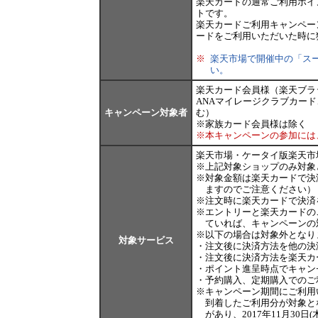
楽天カードの通常ご利用ポイ
トです。
楽天カードご利用キャンペー
ードをご利用いただいた時に
※
楽天市場で開催中の「ス
い。
楽天カード会員様（楽天ブラ
ANAマイレージクラブカード
キャンペーン対象者
む）
※家族カード会員様は除く
※本キャンペーンの参加には
楽天市場・ケータイ版楽天市
※
上記対象ショップのみ対象
※
対象金額は楽天カードで決
ますのでご注意ください）
※
注文時に楽天カードで決済
※
エントリーと楽天カードの
ていれば、キャンペーンの
※
以下の場合は対象外となり
対象サービス
・
注文後に決済方法を他の決
・
注文後に決済方法を楽天カ
・
ポイント進呈時点でキャン
・
予約購入、定期購入でのご
※
キャンペーン期間にご利用い
到着したご利用分が対象と
があり、2017年11月3