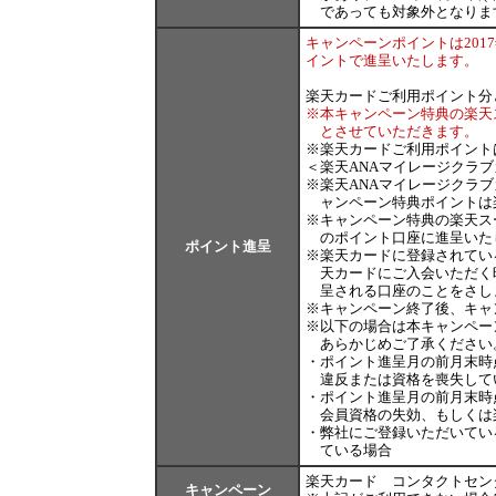
であっても対象外となりま
キャンペーンポイントは2017年
イントで進呈いたします。
楽天カードご利用ポイント分
※
本キャンペーン特典の楽天ス
とさせていただきます。
※
楽天カードご利用ポイント
＜楽天ANAマイレージクラ
※
楽天ANAマイレージクラ
ャンペーン特典ポイントは
※
キャンペーン特典の楽天ス
のポイント口座に進呈いた
ポイント進呈
※
楽天カードに登録されてい
天カードにご入会いただく
呈される口座のことをさし
※
キャンペーン終了後、キャ
※
以下の場合は本キャンペー
あらかじめご了承ください
・
ポイント進呈月の前月末時
違反または資格を喪失して
・
ポイント進呈月の前月末時
会員資格の失効、もしくは
・
弊社にご登録いただいてい
ている場合
楽天カード コンタクトセンター 
キャンペーン