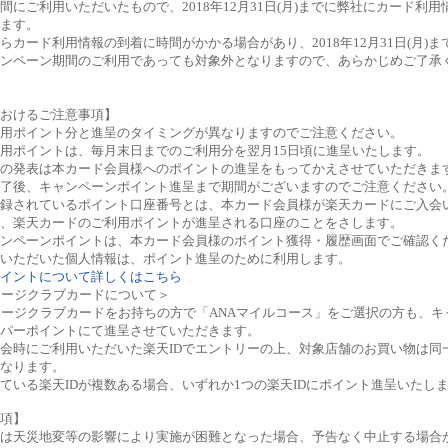
間にご利用いただいたもので、2018年12月31日(月)までに弊社にカード利
ます。
らカード利用情報の到着に時間がかかる場合があり、2018年12月31日(月)
ンペーン期間のご利用であっても対象外となりますので、あらかじめご了承
おけるご注意事項】
用ポイント分と進呈のタイミングが異なりますのでご注意ください。
用ポイントは、毎月末日までのご利用分を翌月15日頃に進呈いたします。
の発表は本カード会員様へのポイントの進呈をもってかえさせていただきま
了後、キャンペーンポイント進呈まで期間がございますのでご注意ください
録されているポイント口座番号とは、本カード会員様が楽天カードにご入会
、楽天カードのご利用ポイントが進呈される口座のことをさします。
ンペーンポイントは、本カード会員様のポイント獲得・履歴画面でご確認く
いただいた個人情報は、ポイント進呈のために利用します。
イントについて詳しくはこちら
レージクラブカードについて＞
レージクラブカードをお持ちの方で「ANAマイルコース」をご選択の方も、キ
パーポイントにて進呈させていただきます。
会時にご利用いただいた楽天IDでエントリーの上、対象店舗のお買い物は同一
なります。
ている楽天IDが複数ある場合、いずれか1つの楽天IDにポイント進呈いたし
項】
ンは天災地変等の影響により実施が困難となった場合、予告なく中止する場合