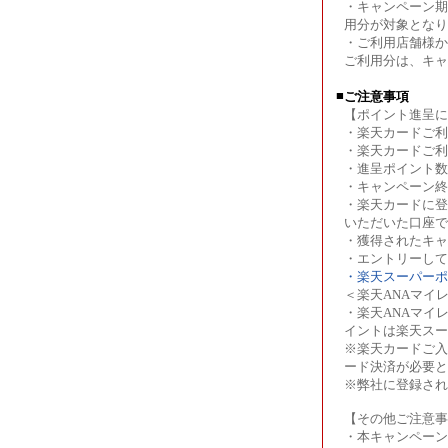
・キャンペーン期
用分が対象となり
・ご利用店舗様か
ご利用分は、キャ
■
ご注意事項
【ポイント進呈に
・楽天カードご利
・楽天カードご利
・進呈ポイント数
・キャンペーン終
・楽天カードに登
いただいた口座で
・獲得されたキャ
・エントリーして
・楽天スーパーポ
＜楽天ANAマイ
・楽天ANAマイ
イントは楽天スー
※楽天カードご入
ード決済が必要と
※弊社に登録され
【その他ご注意事
・本キャンペー