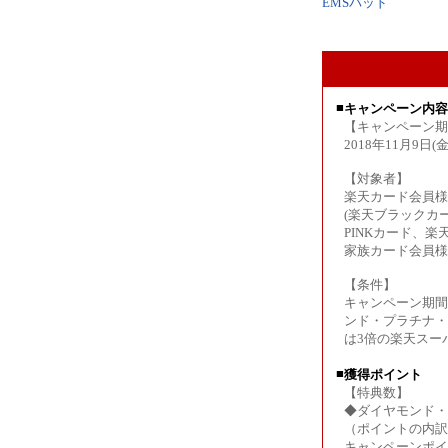
EMSパッド
■
キャンペーン内容
【キャンペーン期
2018年11月9日(金)
【対象者】
楽天カード会員様
(楽天ブラックカ
PINKカード、
家族カード会員様
【条件】
キャンペーン期間
ンド・プラチナ・
は3倍の楽天スー
■
獲得ポイント
【特典数】
◆ダイヤモンド・
（ポイントの内訳
キャンペーンポイ