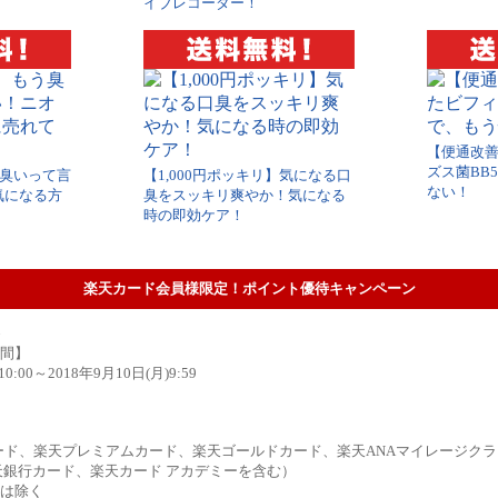
イブレコーダー！
【便通改
ズス菌BB
う臭いって言
【1,000円ポッキリ】気になる口
ない！
気になる方
臭をスッキリ爽やか！気になる
時の即効ケア！
楽天カード会員様限定！ポイント優待キャンペーン
間】
10:00～2018年9月10日(月)9:59
ード、楽天プレミアムカード、楽天ゴールドカード、楽天ANAマイレージク
楽天銀行カード、楽天カード アカデミーを含む）
は除く