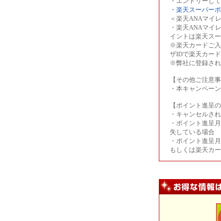
・エントリーして
・楽天スーパーポ
＜楽天ANAマイ
・楽天ANAマイ
イントは楽天スー
※楽天カードご入
ザIDで楽天カー
※弊社に登録され
【その他ご注意事
・本キャンペー
【ポイント進呈の
・キャンセルされ
・ポイント進呈月
失している場合
・ポイント進呈月
もしくは楽天カー