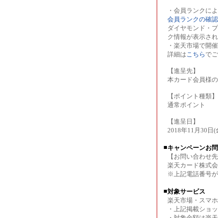
・会員ランクによ
会員ランクの確認
ダイヤモンド・プ
ク情報が表示され
・楽天市場で開
詳細は
こちら
でご
【進呈先】
本カード会員様の
【ポイント種類】
通常ポイント
【進呈日】
2018年11月30日(
■
キャンペーンお問
【お問い合わせ先
楽天カード株式会社コ
※上記電話番号がご
■
対象サービス
楽天市場・スマホ
・上記掲載ショッ
・対象金額は楽天