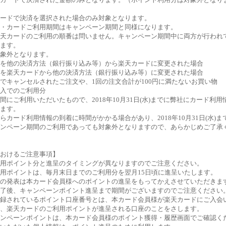
ードで決済を選択された場合のみ対象となります。
・カードご利用期間はキャンペーン期間と同様になります。
天カードのご利用の順番は問いません。キャンペーン期間中に両方が行われ
ます。
象外となります。
を他の決済方法（銀行振り込み等）から楽天カードに変更された場合
を楽天カードから他の決済方法（銀行振り込み等）に変更された場合
でキャンセルされたご注文や、1回の注文合計が100円に満たないお買い物
入でのご利用分
間にご利用いただいたもので、2018年10月31日(水)までに弊社にカード利
ます。
らカード利用情報の到着に時間がかかる場合があり、2018年10月31日(水)
ンペーン期間のご利用であっても対象外となりますので、あらかじめご了承
おけるご注意事項】
用ポイント分と進呈のタイミングが異なりますのでご注意ください。
用ポイントは、毎月末日までのご利用分を翌月15日頃に進呈いたします。
の発表は本カード会員様へのポイントの進呈をもってかえさせていただきま
了後、キャンペーンポイント進呈まで期間がございますのでご注意ください
録されているポイント口座番号とは、本カード会員様が楽天カードにご入会
、楽天カードのご利用ポイントが進呈される口座のことをさします。
ンペーンポイントは、本カード会員様のポイント獲得・履歴画面でご確認く