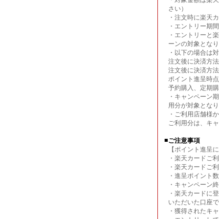
さい）
・注文時に楽天カ
・エントリー期間
・エントリーと楽
ーンの対象となり
・以下の場合は対
注文後に決済方法
注文後に決済方法
ポイント進呈時点
予約購入、定期購
・キャンペーン期
用分が対象となり
・ご利用店舗様か
ご利用分は、キャ
■
ご注意事項
【ポイント進呈に
・楽天カードご利
・楽天カードご利
・進呈ポイント数
・キャンペーン終
・楽天カードに登
いただいた口座で
・獲得されたキャ