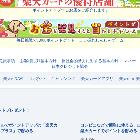
ポイントアップするお店をご紹介します♪
毎日挑戦で1,000ポイントゲット！ここ掘れわんわんゲーム
免責事項
お客様応対基本方針
反社会的勢力に対する基本方針
マネー・
日本クレジット協会
楽天e-NAVI
リボ払い
キャッシング
楽天カードアプリ
楽天toto
ポイントプレゼント！
ンルでポイントアップの「楽天カ
コンビニなどで簡単に使える、E
トプラス」で貯める
楽天カードでポイントを貯める
楽天Edy