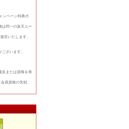
ャンペーン特典ポ
物は同一の楽天ユー
ト進呈いたします。
がございます。
違反または資格を喪
ド会員資格の失効、