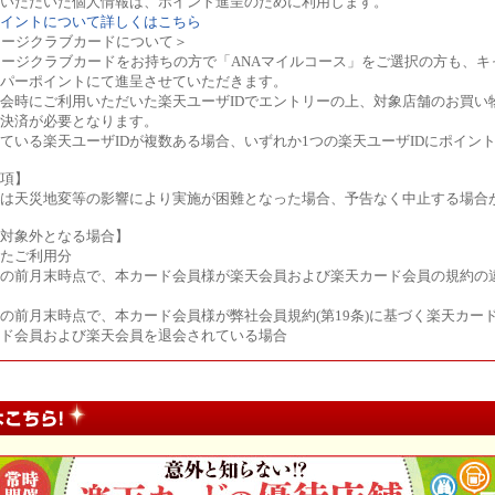
いただいた個人情報は、ポイント進呈のために利用します。
イントについて詳しくはこちら
レージクラブカードについて＞
レージクラブカードをお持ちの方で「ANAマイルコース」をご選択の方も、キ
パーポイントにて進呈させていただきます。
会時にご利用いただいた楽天ユーザIDでエントリーの上、対象店舗のお買い
ド決済が必要となります。
ている楽天ユーザIDが複数ある場合、いずれか1つの楽天ユーザIDにポイン
項】
ンは天災地変等の影響により実施が困難となった場合、予告なく中止する場合
対象外となる場合】
たご利用分
の前月末時点で、本カード会員様が楽天会員および楽天カード会員の規約の
の前月末時点で、本カード会員様が弊社会員規約(第19条)に基づく楽天カー
ド会員および楽天会員を退会されている場合