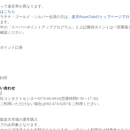
って進呈率が異なります。
はこちら
ラチナ・ゴールド・シルバー会員の方は、
楽天PointClubのトップページで
ます。
催中の「スーパーポイントアッププログラム」と上記獲得ポイントは一部重複
確認ください。
ポイント口座
金)頃
い合わせ
】
ンタクトセンター0570-66-6910(営業時間9:30～17:30)
利用いただけない場合は092-474-6287をご利用ください。
版楽天市場の通常購入
プのみ対象となります。
カードで決済された金額のみとなります。（ポイント利用分は対象外となり