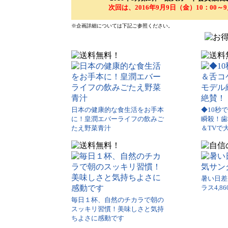
次回は、2016年9月9日（金）10：00
※企画詳細については下記ご参照ください。
日本の健康的な食生活をお手本
◆10秒
に！皇潤エバーライフの飲みご
瞬殺！歯
たえ野菜青汁
＆TVで
暑い日差
ラス4,8
毎日１杯、自然のチカラで朝の
スッキリ習慣！美味しさと気持
ちよさに感動です