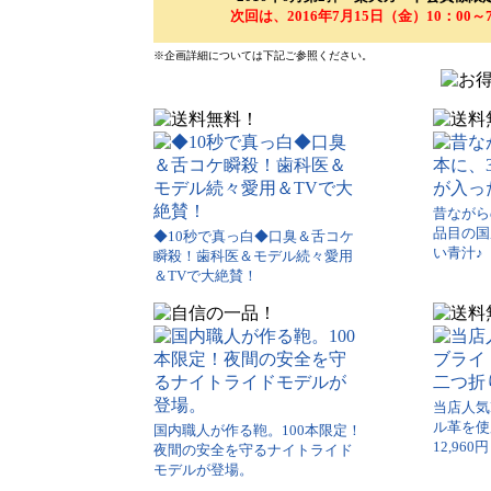
次回は、2016年7月15日（金）10：0
※企画詳細については下記ご参照ください。
昔ながら
品目の国
◆10秒で真っ白◆口臭＆舌コケ
い青汁♪
瞬殺！歯科医＆モデル続々愛用
＆TVで大絶賛！
当店人気
ル革を使
国内職人が作る鞄。100本限定！
12,960円
夜間の安全を守るナイトライド
モデルが登場。