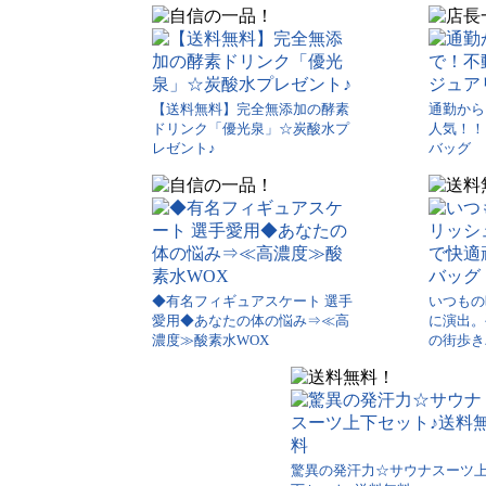
【送料無料】完全無添加の酵素
通勤から
ドリンク「優光泉」☆炭酸水プ
人気！！
レゼント♪
バッグ
◆有名フィギュアスケート 選手
いつもの
愛用◆あなたの体の悩み⇒≪高
に演出。
濃度≫酸素水WOX
の街歩き
驚異の発汗力☆サウナスーツ