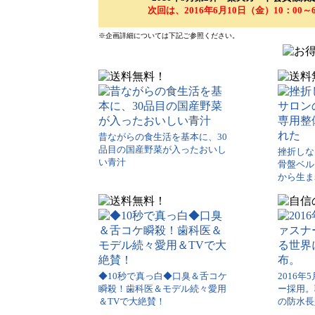
次回は、2016年6月10日（金）10：0
※企画詳細については下記ご参照ください。
昔ながらの食生活を基本に、30
品目の国産野菜が入ったおいし
挫折しな
い青汁
骨盤ベル
から生ま
◆10秒で真っ白◆口臭＆舌コケ
2016
瞬殺！歯科医＆モデル続々愛用
ー採用。
＆TVで大絶賛！
の防水長