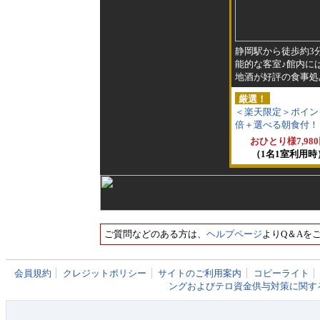
静岡駅から徒歩約3
能的な客室♪館内に
地酒が好評の食事処
厳選！
＜楽天限定＞ポイン
倍＋選べる朝食付！
おひとり様7,98
（1名1室利用時
ご質問などのある方は、
ヘルプページ
よりQ＆Aを
会員規約
クレジットポリシー
サイトのご利用案内
コピーライト
ングおよびテロ資金供与対策に関す