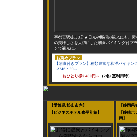
宇都宮駅徒歩3分★日光や那須の観光にも。素
の美味しさを大切にした朝食バイキング付プ
ンで観光に♪
お薦めプラン
【朝食付きプラン】種類豊富な和洋バイキン
♪AM6：30～
おひとり様5,480円～
（2名1室利用時）
【愛媛県/松山市内】
【静岡県
【ビジネスホテル泰平別館】
【静鉄ホ
南】