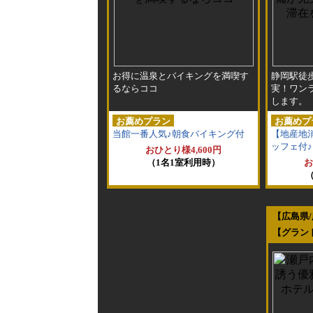
お得に温泉とバイキングを満喫す
静岡駅徒
るならココ
実！ワン
します。
お薦めプラン
お薦めプ
当館一番人気♪朝食バイキング付
【地産地
ッフェ付♪
おひとり様4,600円
（1名1室利用時）
お
【広島県
【グラン