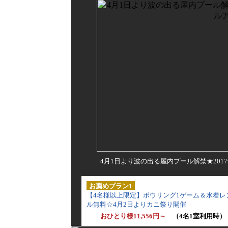
4月1日より波の出る屋内プール解禁★2017
お薦めプラン1
【4名様以上限定】ボウリング1ゲーム＆水着レ
ル無料☆4月2日よりカニ祭り開催
おひとり様11,556円～
（4名1室利用時）