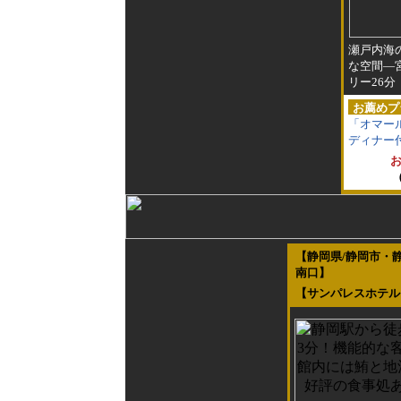
瀬戸内海
な空間―
リー26分
お薦めプ
「オマー
ディナー
お
【静岡県/静岡市・
南口】
【サンパレスホテル