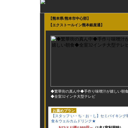
【熊本県/熊本市中心部】
【エクストールイン熊本銀座通】
◆繁華街の真ん中◆手作り味噌汁が嬉しい朝
◆全室32インチ大型テレビ
お薦めプラン
【スタッフ い・ち・お・し】セミバイキング
食＆ウェルカムドリンク★
おひとり様4,980円～
（1名1室利用時）