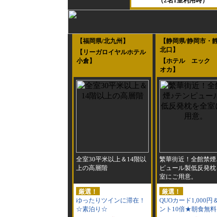
（2名1室利用時）
【福岡県/北九州】
【静岡県/静岡市・
北口】
【リーガロイヤルホテル
小倉】
【ホテル エック 
オカ】
全室30平米以上＆14階以
繁華街近！全館禁煙
上の高層階
ピュール製低反発枕
室にご用意。
厳選！
厳選！
ゆったりツインに滞在！
QUOカード1,000
☆素泊り☆
ント10倍★朝食無料