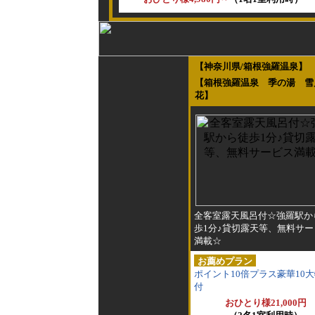
【神奈川県/箱根強羅温泉】
【箱根強羅温泉 季の湯 雪
花】
全客室露天風呂付☆強羅駅か
歩1分♪貸切露天等、無料サー
満載☆
お薦めプラン
ポイント10倍プラス豪華10
付
おひとり様21,000円