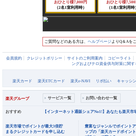
おひとり様7,000円
おひとり様7,50
（2名1室利用時）
（1名1室利用時
ご質問などのある方は、
ヘルプページ
よりQ＆Aを
会員規約
クレジットポリシー
サイトのご利用案内
コピーライト
ングおよびテロ資金供与対策に関す
楽天カード
楽天ETCカード
楽天e-NAVI
リボ払い
キャッシ
サービス一覧
お問い合わせ一覧
楽天グループ
おすすめ
【インターネット通販シェアNo1!】あなたも楽天
楽天市場でポイントが最大3倍貯
豊富なジャンルでポイント
まるクレジットカードを申し込む
ップの「楽天カードポイン