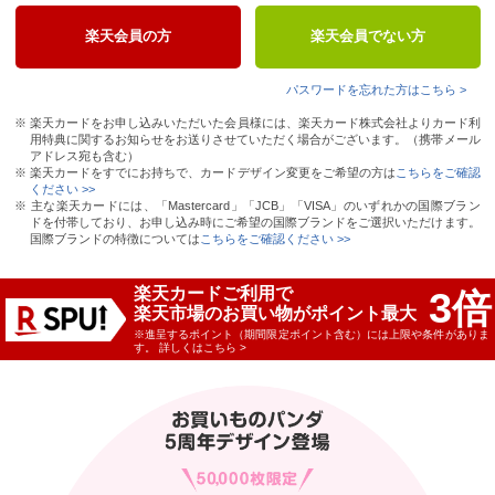
楽天会員の方
楽天会員でない方
パスワードを忘れた方はこちら >
※ 楽天カードをお申し込みいただいた会員様には、楽天カード株式会社よりカード利
用特典に関するお知らせをお送りさせていただく場合がございます。（携帯メール
アドレス宛も含む）
※ 楽天カードをすでにお持ちで、カードデザイン変更をご希望の方は
こちらをご確認
ください >>
※ 主な楽天カードには、「Mastercard」「JCB」「VISA」のいずれかの国際ブラン
ドを付帯しており、お申し込み時にご希望の国際ブランドをご選択いただけます。
国際ブランドの特徴については
こちらをご確認ください >>
楽天カードご利用で
3
倍
楽天市場のお買い物がポイント最大
※進呈するポイント（期間限定ポイント含む）には上限や条件がありま
す。
詳しくはこちら >