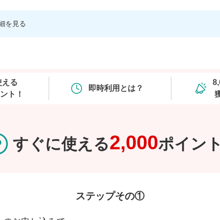
細を見る
使える
8
即時利用とは？
イント！
2,000
すぐに使える
ポイン
ステップその①