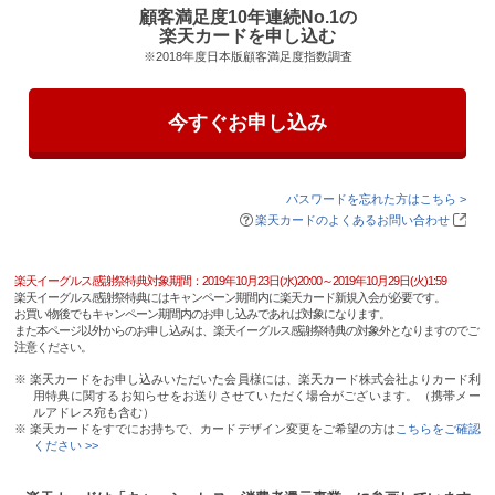
顧客満足度10年連続No.1の
楽天カードを申し込む
※2018年度日本版顧客満足度指数調査
今すぐお申し込み
パスワードを忘れた方はこちら >
楽天カードのよくあるお問い合わせ
楽天イーグルス感謝祭特典対象期間：2019年10月23日(水)20:00～2019年10月29日(火)1:59
楽天イーグルス感謝祭特典にはキャンペーン期間内に楽天カード新規入会が必要です。
お買い物後でもキャンペーン期間内のお申し込みであれば対象になります。
また本ページ以外からのお申し込みは、楽天イーグルス感謝祭特典の対象外となりますのでご
注意ください。
※ 楽天カードをお申し込みいただいた会員様には、楽天カード株式会社よりカード利
用特典に関するお知らせをお送りさせていただく場合がございます。（携帯メー
ルアドレス宛も含む）
※ 楽天カードをすでにお持ちで、カードデザイン変更をご希望の方は
こちらをご確認
ください >>