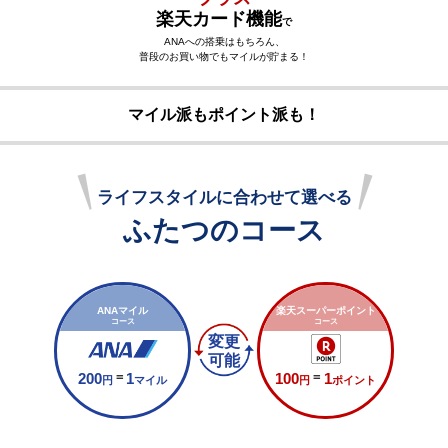
楽天カード機能
で
ANAへの搭乗はもちろん、
普段のお買い物でもマイルが貯まる！
マイル派もポイント派も！
ライフスタイルに合わせて選べる
ふたつのコース
ANAマイル
楽天スーパーポイント
コース
コース
変更
可能
=
=
200
1
100
1
円
マイル
円
ポイント