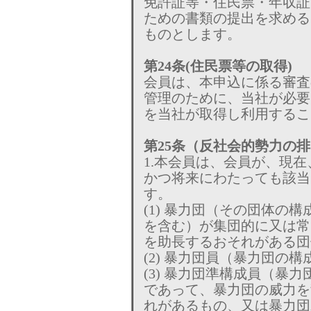
免許証等・住民票・年収証
ための書類の提出を求める
ものとします。
第24条(住民票等の取得)
会員は、本申込に係る審査
管理のために、当社が必要
を当社が取得し利用するこ
第25条（反社会的勢力の
1.本会員は、会員が、現
かつ将来にわたっても該当
す。
(1) 暴力団（その団体の
を含む）が集団的に又は常
を助長するおそれがある団
(2) 暴力団員（暴力団の構
(3) 暴力団準構成員（暴
であって、暴力団の威力を
れがあるもの、又は暴力団