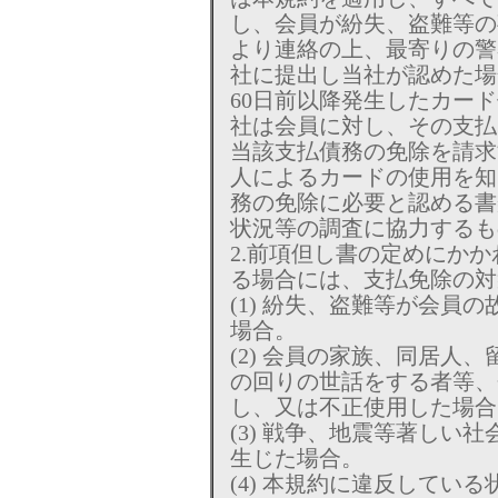
し、会員が紛失、盗難等の
より連絡の上、最寄りの警
社に提出し当社が認めた場
60日前以降発生したカー
社は会員に対し、その支払
当該支払債務の免除を請求
人によるカードの使用を知
務の免除に必要と認める書
状況等の調査に協力するも
2.前項但し書の定めにか
る場合には、支払免除の対
(1) 紛失、盗難等が会員
場合。
(2) 会員の家族、同居人
の回りの世話をする者等、
し、又は不正使用した場合
(3) 戦争、地震等著しい
生じた場合。
(4) 本規約に違反してい