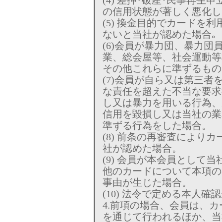
(4) 差押･破産･民事再
の信用状態が著しく悪化し
(5) 換金目的でカードを
ないと当社が認めた場合｡
(6)会員が暴力団、暴力
業、総会屋等、社会運動等
その他これらに準ずるもの
(7)会員が自ら又は第三
な責任を超えた不当な要求
し又は暴力を用いる行為、
信用を毀損し又は当社の業
準ずる行為をした場合。
(8) 前条の再審査により
社が認めた場合。
(9) 会員が本会員として
他のカードについて本項の
事由が生じた場合。
(10) 法令で定める本人
4.前項の場合、会員は、
を通じて行われるほか、当