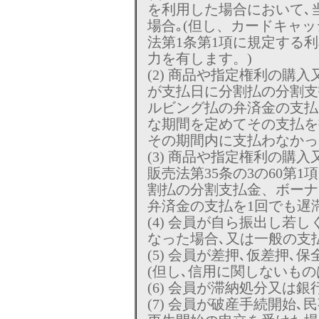
を利用した場合において､
場合｡(但し、カードキャ
法第1条第1項に規定する
力を有します。)
(2) 商品や指定権利の購
が支払日に分割払の分割支
ルビング払の弁済金の支払
な期間を定めてその支払を
その期間内に支払わなかっ
(3) 商品や指定権利の購
販売法第35条の3の60第
割払の分割支払金、ボーナ
弁済金の支払を1回でも遅
(4) 会員が自ら振出し若
なった場合､又は一般の支
(5) 会員が差押､仮差押､
(但し､信用に関しないもの
(6) 会員が滞納処分又は
(7) 会員が破産手続開始