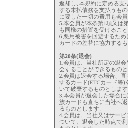
返却し､本規約に定める支
する未払債務を支払うもの
に要した一切の費用も会員
5.本会員が本条第1項又は
も同様の措置を受けること
6.悪用被害を回避するため
カードの差替に協力するも
第20条(退会)
1.会員は、当社所定の退
会することができるものと
2.会員は退会する場合、
するカード(ETCカード等
いて破棄するものとします
3.本会員が退会した場合
族カードも直ちに当社へ返
るものとします。
4.会員は、当社又はサー
ついて、退会した時点で利