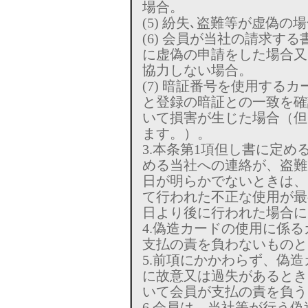
場合。
(5) 紛失､盗難等が虚偽の場
(6) 会員が当社の請求す
に虚偽の申請をした場合又
協力しない場合。
(7) 暗証番号を使用する
と登録の暗証との一致を確
いて損害が生じた場合（但
ます。）。
3.本条第1項但し書に定め
める当社への連絡が、盗難
日が明らかでないときは、
て行われた不正な使用が最
日より後に行われた場合に
4.偽造カードの使用に係
支払の責を負わないものと
5.前項にかかわらず、偽
に故意又は過失があるとき
いて会員が支払の責を負う
6.会員は、当社等が行う