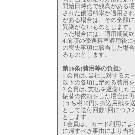
開始日時点で残高がある場
された優遇料率が適用され
がある場合は、その全額に
異議がないものとします。
った場合には、適用期間終
4.前項の優遇料率適用後
の喪失事項に該当した場合
るものとします。
第16条(費用等の負担)
1.会員は､当社に対する
以下の各項に定める費用を
2.会員は､支払を遅滞し
振替の依頼をした場合は再
(うち税10円)､振込用紙
として送付回数1回につき2
とします｡
3.会員は、カード利用に
に帰すべき事由により当社