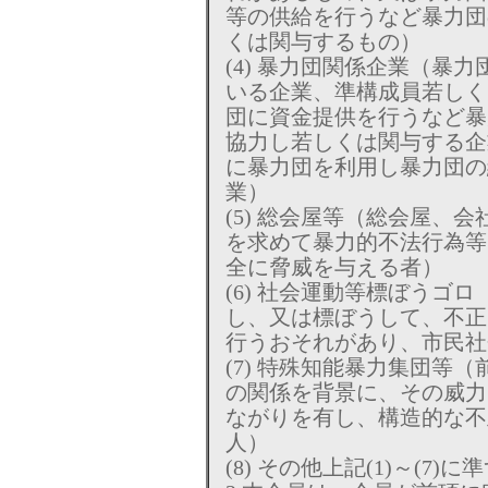
等の供給を行うなど暴力団
くは関与するもの）
(4) 暴力団関係企業（暴
いる企業、準構成員若しく
団に資金提供を行うなど暴
協力し若しくは関与する企
に暴力団を利用し暴力団の
業）
(5) 総会屋等（総会屋、
を求めて暴力的不法行為等
全に脅威を与える者）
(6) 社会運動等標ぼうゴ
し、又は標ぼうして、不正
行うおそれがあり、市民社
(7) 特殊知能暴力集団等
の関係を背景に、その威力
ながりを有し、構造的な不
人）
(8) その他上記(1)～(7)