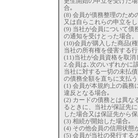
更生開始の申立を受けた場
合｡
(8) 会員が債務整理のた
又は自らこれらの申立をし
(9) 当社が会員について
の通知を受けとった場合。
(10)会員が購入した商品(
当社の所有権を侵害する行
(11)当社が会員資格を取消
2.会員は､次のいずれかに
当社に対する一切の未払債
の債務全額を直ちに支払う
(1) 会員が本規約上の義
違反となる場合｡
(2) カードの債務とは異
るときに、当社が保証先に
した場合又は保証先から保
(3) 相続が開始した場合｡
(4) その他会員の信用状
(5) 会員が当社の発行す