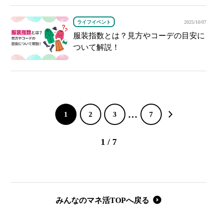
ライフイベント
2025/10/07
服装指数とは？見方やコーデの目安に
ついて解説！
…
1
2
3
7
1 / 7
みんなのマネ活TOPへ戻る