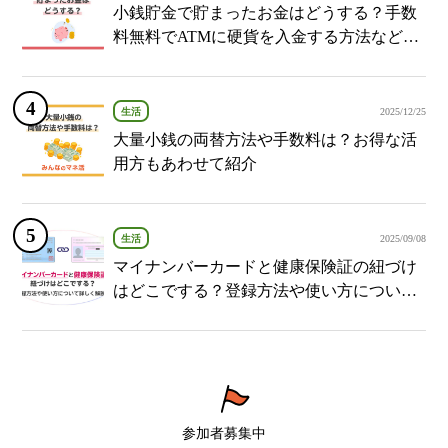
小銭貯金で貯まったお金はどうする？手数
料無料でATMに硬貨を入金する方法など紹
介
生活
2025/12/25
大量小銭の両替方法や手数料は？お得な活
用方もあわせて紹介
生活
2025/09/08
マイナンバーカードと健康保険証の紐づけ
はどこでする？登録方法や使い方について
詳しく解説！
参加者募集中