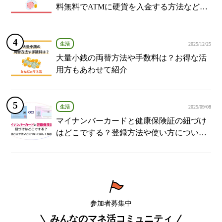
料無料でATMに硬貨を入金する方法など紹
介
生活
2025/12/25
大量小銭の両替方法や手数料は？お得な活
用方もあわせて紹介
生活
2025/09/08
マイナンバーカードと健康保険証の紐づけ
はどこでする？登録方法や使い方について
詳しく解説！
参加者募集中
みんなのマネ活コミュニティ