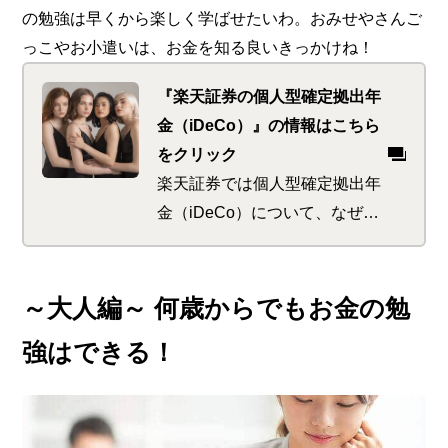
の勉強は早くから楽しく学ばせたいわ。おみせやさんご
っこやお小遣いは、お金を知る良いきっかけね！
『楽天証券の個人型確定拠出年
金（iDeCo）』の情報はこちら
をクリック
楽天証券では個人型確定拠出年
金（iDeCo）について、なぜ必
要なのか、どんなメリットがあ
るのかを1からやさしく紹介し
ています。iDeCo最大の特徴で
～大人編～ 何歳からでもお金の勉
もある「節税効果」も自分に合
強はできる！
わせたシミュレーションができ
るから、どのくらいお得になる
のかまずはチェック