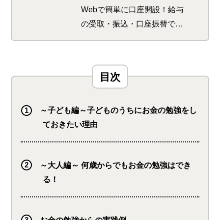
Webで簡単に口座開設！給与
の受取・振込・口座振替でも
ポイントが貯まる！使える！
（※）コンビニATMでの入出
金も月最大7回無料（スーパー
VIPの場合）になるなどお得
です！※「ハッピープログラ
ム」へのエントリーが必要で
～子ども編～子どものうちにお金の勉強をし
す
ておきたい理由
～大人編～ 何歳からでもお金の勉強はでき
る！
お金の勉強からの実践例