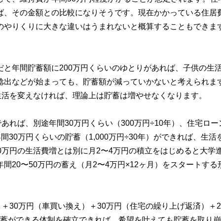
ば、その金額との比較になりそうです。現在かかっている住居
のやりくりに大きな違いはうまれないと概算することもできま
と年間貯蓄額に200万円くらいのゆとりがあれば、子供の生
捻出などが始まっても、貯蓄額が減っていかないと考えられま
生活を変えなければ、理論上は貯蓄は増やせなくなります。
あれば、別途年間30万円くらい（300万円÷10年）、住宅ロー
間30万円くらいの貯蓄（1,000万円÷30年）ができれば、生活
0万円の生活費増とは別に月2〜4万円の積立をはじめると大学
20〜50万円の蓄え（月2〜4万円×12ヶ月）をスタートする
＋30万円（車買い換え）＋30万円（住宅の繰り上げ返済）＋2
の貯蓄ができる体制を確立できれば、希望を叶えても貯蓄を取り