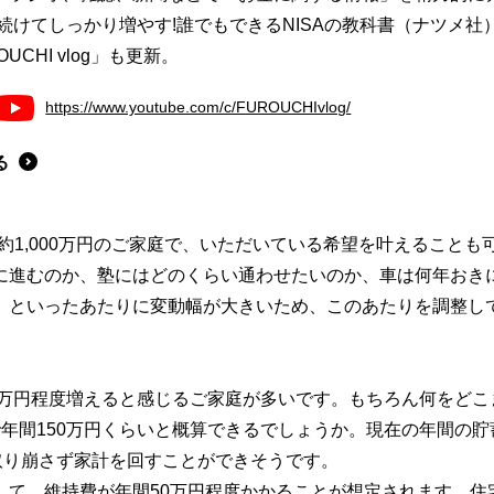
続けてしっかり増やす!誰でもできるNISAの教科書（ナツメ社
OUCHI vlog」も更新。
https://www.youtube.com/c/FUROUCHIvlog/
る
貯蓄約1,000万円のご家庭で、いただいている希望を叶えることも
に進むのか、塾にはどのくらい通わせたいのか、車は何年おき
、といったあたりに変動幅が大きいため、このあたりを調整し
0万円程度増えると感じるご家庭が多いです。もちろん何をどこ
年間150万円くらいと概算できるでしょうか。現在の年間の貯
取り崩さず家計を回すことができそうです。
して、維持費が年間50万円程度かかることが想定されます。住