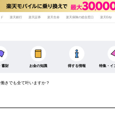
ード
楽天銀行
楽天証券
楽天生命
楽天保険の総合窓口
楽天Edy
・蓄財
お金の知識
得する情報
特集・イ
片働きでも全て叶いますか？
信託
経済キーワード
ポイ活・節約術
特集
外貨預金
そのほか
キャンペーン
インタビュ
そのほか投資