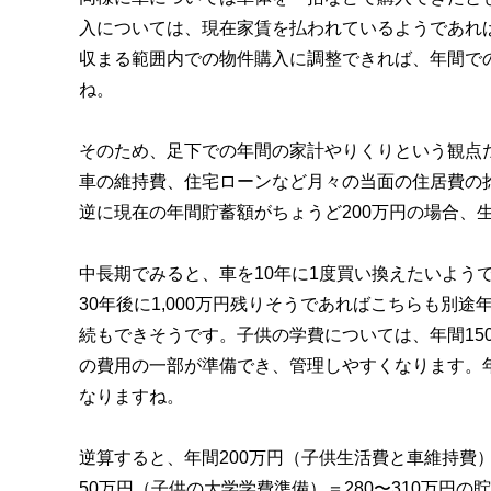
入については、現在家賃を払われているようであれ
収まる範囲内での物件購入に調整できれば、年間で
ね。
そのため、足下での年間の家計やりくりという観点だ
車の維持費、住宅ローンなど月々の当面の住居費の
逆に現在の年間貯蓄額がちょうど200万円の場合、
中長期でみると、車を10年に1度買い換えたいようで
30年後に1,000万円残りそうであればこちらも別途年
続もできそうです。子供の学費については、年間15
の費用の一部が準備でき、管理しやすくなります。年間
なりますね。
逆算すると、年間200万円（子供生活費と車維持費）
50万円（子供の大学学費準備）＝280〜310万円