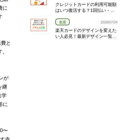
クレジットカードの利用可能額
費に
はいつ復活する？1回払い・分
割払い・リボ払い別の復活タイ
す
ミング完全ガイド
生活
2026/07/24
楽天カードのデザインを変えた
い人必見！最新デザイン一覧と
変更方法を解説
活費と
す。
ンが
を継
進学
形に
0〜
崩す赤