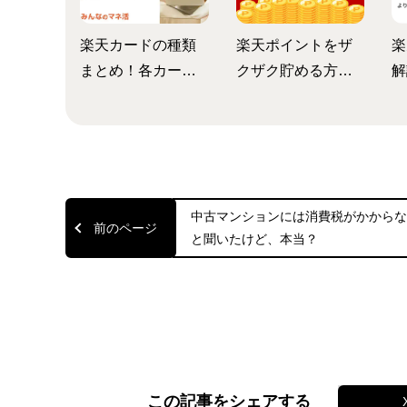
楽天カードの種類
楽天ポイントをザ
楽
まとめ！各カード
クザク貯める方法
解
の特徴とお得なポ
は？基本の貯め方
利
イントとは？
から無料でコツコ
ザ
ツ貯める方法まで
詳しく解説
中古マンションには消費税がかから
と聞いたけど、本当？
この記事をシェアする