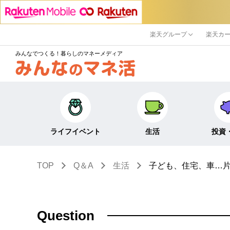
楽天グループ
楽天カ
みんなでつくる！暮らしのマネーメディア
ライフイベント
生活
投資
TOP
Q＆A
生活
子ども、住宅、車…
キャリア・働き方
キャッシュレス
株式・投資
結婚・出産・子育て・
節約・家計
定期預金・
教育
貯蓄
NISA
Question
生活・住まい
税金・控除・給付金
iDeCo・