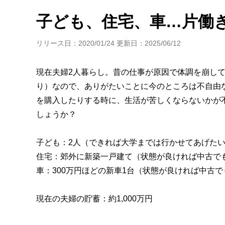
年金・老後・相続
健康・身体・保険
子ども、住宅、車…片働
リリース日：2020/01/24 更新日：2025/06/12
現在夫婦2人暮らし。昔の仕事が原因で体調を崩して
り）なので、ありがたいことに今のところは不自由
を購入したりする時に、生活が苦しくならないかが
しょうか？
子ども：2人（できれば大学までは行かせてあげた
住宅：郊外に新築一戸建て（状態が良ければ中古で
車：300万円ほどの新車1台（状態が良ければ中古で
現在の夫婦の貯蓄：約1,000万円