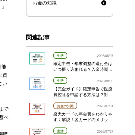
お金の知識
）』
関連記事
生活
2026/08/07
確定申告・年末調整の還付金は
可能
いつ振り込まれる？入金時期と
に買
対象者を確認！
生活
2026/08/05
てい
【完全ガイド】確定申告で医療
費控除を申請する方法は？対象
経費や期限を解説
お金の知識
2026/07/31
まで
楽天カードの年会費をわかりや
蓄ペ
すく解説！各カードのメリット
と選び方
生活
2026/07/27
宅購