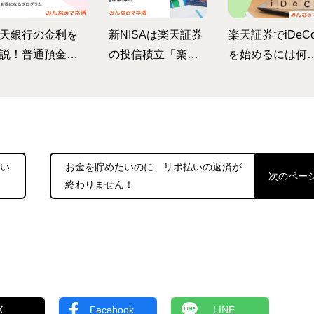
天銀行の金利を
新NISAは楽天証券
楽天証券でiDeC
説！普通預金金
の投信積立「楽天
を始めるには何
をUPさせる裏ワ
カード」クレジッ
必要？iDeCoの
も！？
ト決済がおトク！
徴や注意点など
メリットや旧NISA
解説
との変更点も解説
ない
お金を貯めたいのに、リボ払いの返済が
終わりません！
X
Facebook
LINE