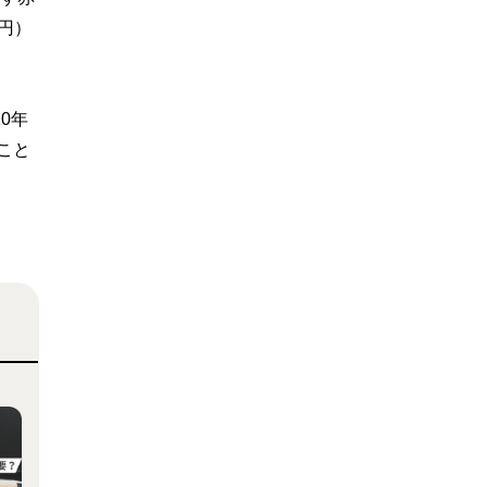
万円）
0年
こと