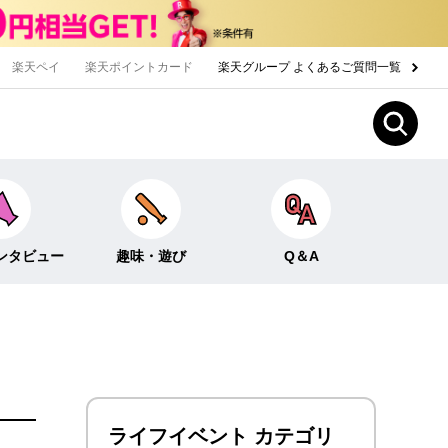
楽天ペイ
楽天ポイントカード
楽天グループ よくあるご質問一覧
ンタビュー
趣味・遊び
Q＆A
Fun！なこと
ライフイベント
ー
クイズ
生活
みんなのホンネ
投資・貯蓄
ライフイベント カテゴリ
お金の知識