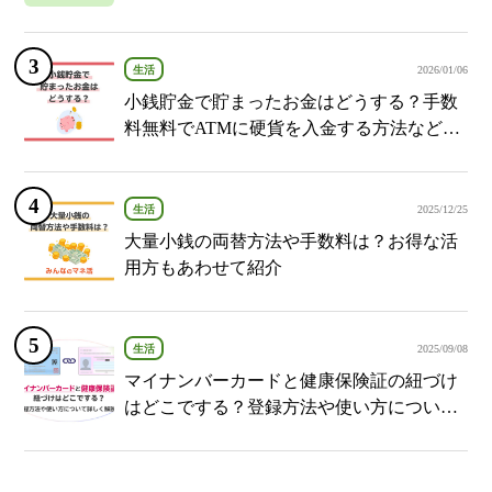
生活
2026/01/06
小銭貯金で貯まったお金はどうする？手数
料無料でATMに硬貨を入金する方法など紹
介
生活
2025/12/25
大量小銭の両替方法や手数料は？お得な活
用方もあわせて紹介
生活
2025/09/08
マイナンバーカードと健康保険証の紐づけ
はどこでする？登録方法や使い方について
詳しく解説！