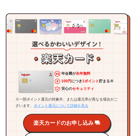
年会費が
永年無料
100円
につき
1ポイント
貯まる※
安心の
セキュリティ
※一部ポイント還元の対象外、または還元率が異なる場合がご
ざいます。
ポイント還元について詳細を見る
楽天カードのお申し込み