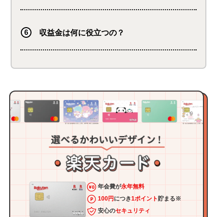
収益金は何に役立つの？
年会費が
永年無料
100円
につき
1ポイント
貯まる※
安心の
セキュリティ