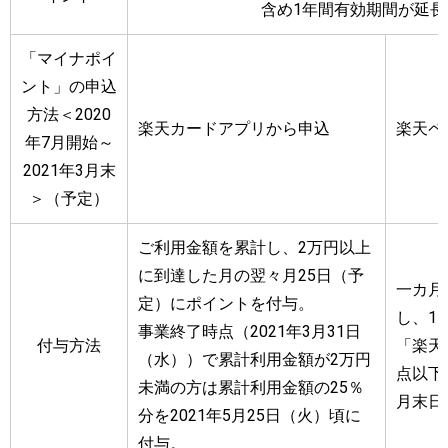
含め1年間有効期間が延長
「マイナポイ
ント」の申込
方法＜2020
楽天カードアプリから申込
楽天ペ
年7月開始～
2021年3月末
＞（予定）
ご利用金額を累計し、2万円以上
に到達した月の翌々月25日（予
一カ月
定）にポイントを付与。
し、1
事業終了時点（2021年3月31日
付与方法
「楽天
（水））で累計利用金額が2万円
点以下
未満の方は累計利用金額の25％
月末日
分を2021年5月25日（火）頃に
付与。