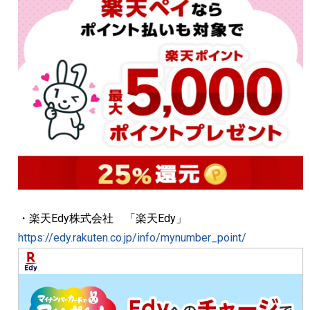
・楽天Edy株式会社 「楽天Edy」
https://edy.rakuten.co.jp/info/mynumber_point/