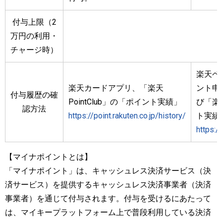
付与上限（2
万円の利用・
チャージ時）
楽天ペ
楽天カードアプリ、「楽天
ント申
付与履歴の確
PointClub」の「ポイント実績」
び「楽天
認方法
https://point.rakuten.co.jp/history/
ト実績
https:/
【マイナポイントとは】
「マイナポイント」は、キャッシュレス決済サービス（決
済サービス）を提供するキャッシュレス決済事業者（決済
事業者）を通じて付与されます。付与を受けるにあたって
は、マイキープラットフォーム上で普段利用している決済