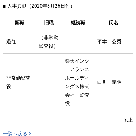
■ 人事異動（2020年3月26日付）
新職
旧職
継続職
氏名
（非常勤
退任
平本 公秀
監査役）
楽天インシ
ュアランス
非常勤監査
ホールディ
西川 義明
役
ングス株式
会社 監査
役
以上
一覧へ戻る