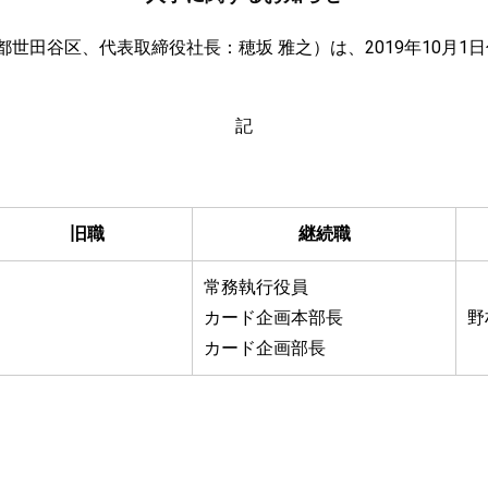
田谷区、代表取締役社長：穂坂 雅之）は、2019年10月1
記
旧職
継続職
常務執行役員
カード企画本部長
野
カード企画部長