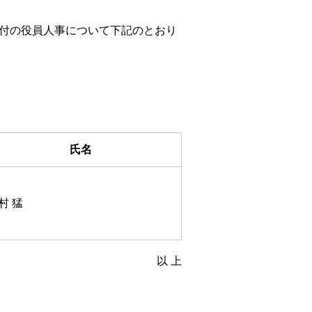
日付の役員人事について下記のとおり
氏名
村 猛
以 上