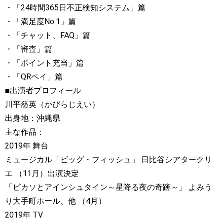
・「24時間365日不正検知システム」篇
・「満足度No.1」篇
・「チャット、FAQ」篇
・「審査」篇
・「ポイント充当」篇
・「QRペイ」篇
■出演者プロフィール
川平慈英（かびらじえい）
出身地：沖縄県
主な作品：
2019年 舞台
ミュージカル「ビッグ・フィッシュ」 日比谷シアタークリ
エ （11月）出演決定
「ピカソとアインシュタイン～星降る夜の奇跡～」 よみう
り大手町ホール、他 （4月）
2019年 TV