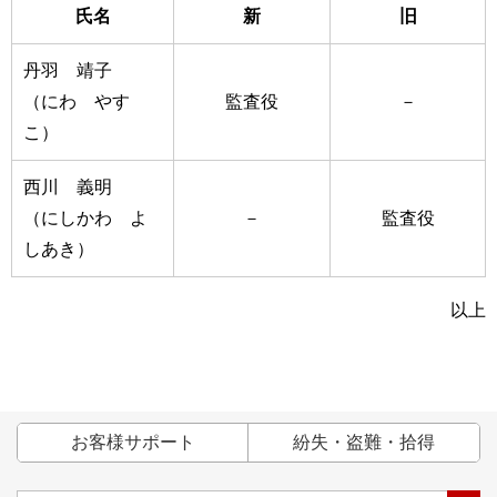
氏名
新
旧
丹羽 靖子
（にわ やす
監査役
－
こ）
西川 義明
（にしかわ よ
－
監査役
しあき）
以上
お客様サポート
紛失・盗難・拾得