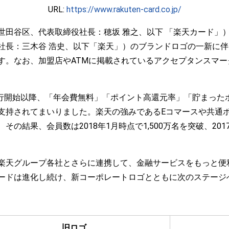
URL:
https://www.rakuten-card.co.jp/
世田谷区、代表取締役社長：穂坂 雅之、以下 「楽天カード」）
社長：三木谷 浩史、以下「楽天」）のブランドロゴの一新に
す。なお、加盟店やATMに掲載されているアクセプタンスマ
の発行開始以降、「年会費無料」「ポイント高還元率」「貯まっ
支持されてまいりました。楽天の強みであるEコマースや共通
の結果、会員数は2018年1月時点で1,500万名を突破、20
楽天グループ各社とさらに連携して、金融サービスをもっと便
ードは進化し続け、新コーポレートロゴとともに次のステージ
旧ロゴ