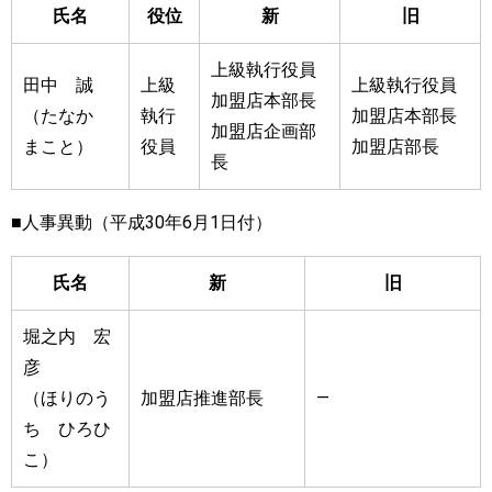
氏名
役位
新
旧
上級執行役員
田中 誠
上級
上級執行役員
加盟店本部長
（たなか
執行
加盟店本部長
加盟店企画部
まこと）
役員
加盟店部長
長
■人事異動（平成30年6月1日付）
氏名
新
旧
堀之内 宏
彦
（ほりのう
加盟店推進部長
―
ち ひろひ
こ）