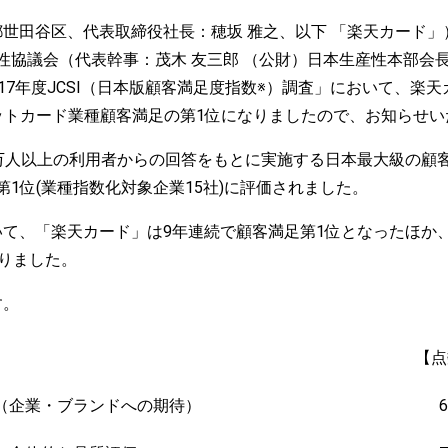
田谷区、代表取締役社長：穂坂 雅之、以下 「楽天カード」）
協議会（代表幹事：茂木 友三郎 （公財）日本生産性本部会長 
17年度JCSI（日本版顧客満足度指数※）調査」において、楽
ットカード業種顧客満足の第1位になりましたので、お知らせい
万人以上の利用者からの回答をもとに実施する日本最大級の顧客
1位(業種指数化対象企業15社)に評価されました。
て、「楽天カード」は9年連続で顧客満足第1位となったほか、
なりました。
す。
【点
（企業・ブランドへの期待）
66.