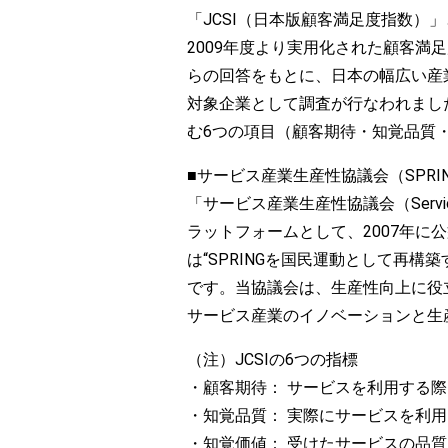
「JCSI（日本版顧客満足度指数
2009年度より実用化された顧客満
らの回答をもとに、日本の幅広い産業
対象企業として調査が行なわれまし
む6つの項目（顧客期待・知覚品質
■サービス産業生産性協議会（SPRI
「サービス産業生産性協議会（Service P
ラットフォームとして、2007年に
は“SPRINGを国民運動として再
です。当協議会は、生産性向上に役
サービス産業のイノベーションと生
（注）JCSIの6つの指標
・顧客期待： サービスを利用する
・知覚品質： 実際にサービスを利
・知覚価値： 受けたサービスの品