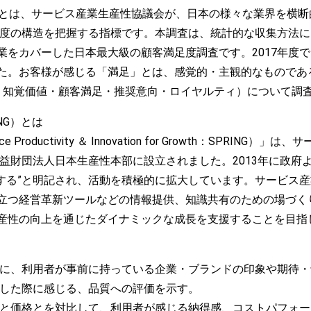
）」とは、サービス産業生産性協議会が、日本の様々な業界を横
足度の構造を把握する指標です。本調査は、統計的な収集方法に
をカバーした日本最大級の顧客満足度調査です。2017年度では
た。お客様が感じる「満足」とは、感覚的・主観的なものであ
・知覚価値・顧客満足・推奨意向・ロイヤルティ）について調
NG）とは
roductivity ＆ Innovation for Growth：SPRI
公益財団法人日本生産性本部に設立されました。2013年に政
構築する”と明記され、活動を積極的に拡大しています。サービス
立つ経営革新ツールなどの情報提供、知識共有のための場づく
産性の向上を通じたダイナミックな成長を支援することを目指
際に、利用者が事前に持っている企業・ブランドの印象や期待
用した際に感じる、品質への評価を示す。
質と価格とを対比して、利用者が感じる納得感、コストパフォ