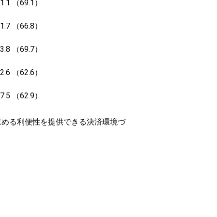
1 （69.1）
7 （66.8）
8 （69.7）
6 （62.6）
5 （62.9）
求める利便性を提供できる決済環境づ