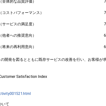
（全体的な品質評価）
71.
（コストパフォーマンス）
71.
（サービスの満足度）
73.
（他者への推奨意向）
62.
（将来の再利用意向）
67.
の開発を図るとともに既存サービスの改善を行い、お客様が
er Satisfaction Index
activity001521.html
ついて