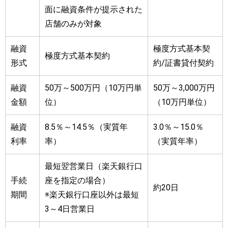
面に融資条件が提示された
店舗のみが対象
融資
極度方式基本契
極度方式基本契約
形式
約/証書貸付契約
融資
50万～500万円（10万円単
50万～3,000万円
金額
位）
（10万円単位）
融資
8.5％～14.5％（実質年
3.0％～15.0％
利率
率）
（実質年率）
最短翌営業日（楽天銀行口
手続
座を指定の場合）
約20日
期間
※楽天銀行口座以外は最短
3～4日営業日