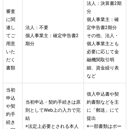
法人：決算書2期
審査
分
に関
個人事業主：確
連し
法人：不要
定申告書2期分
てご
個人事業主：確定申告書2
その他、法人・
用意
期分
個人事業主とも
いた
必要に応じて金
だく
融機関取引明
書類
細、資金繰り表
など
当初
借入申込書や契
申込
当初申込・契約手続きは原
約書類などを主
や契
則としてWeb上の入力で完
に「郵送」にて
約手
結
提出
続き
※法定上必要とされる本人
※一部書類はポー