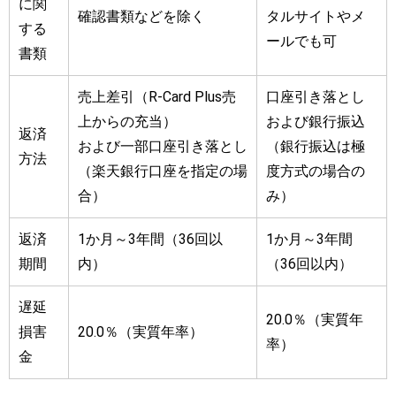
に関
確認書類などを除く
タルサイトやメ
する
ールでも可
書類
売上差引（R-Card Plus売
口座引き落とし
上からの充当）
および銀行振込
返済
および一部口座引き落とし
（銀行振込は極
方法
（楽天銀行口座を指定の場
度方式の場合の
合）
み）
返済
1か月～3年間（36回以
1か月～3年間
期間
内）
（36回以内）
遅延
20.0％（実質年
損害
20.0％（実質年率）
率）
金