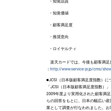
・知覚品質
・知覚価値
・顧客満足度
・推奨意向
・ロイヤルティ
楽天カードでは、今後も顧客満足度
：
http://www.service-js.jp/cms/sh
■JCSI（日本版顧客満足度指数）に
「JCSI（日本版顧客満足度指数
2009年度より実用化された顧客満
らの回答をもとに、日本の幅広い産業
業として調査が行なわれました。お