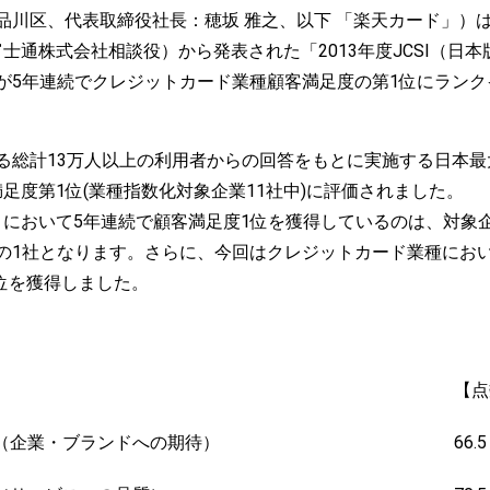
川区、代表取締役社長：穂坂 雅之、以下 「楽天カード」）は、
富士通株式会社相談役）から発表された「2013年度JCSI（日
が5年連続でクレジットカード業種顧客満足度の第1位にラン
総計13万人以上の利用者からの回答をもとに実施する日本最
足度第1位(業種指数化対象企業11社中)に評価されました。
種）において5年連続で顧客満足度1位を獲得しているのは、対象企
の1社となります。さらに、今回はクレジットカード業種にお
1位を獲得しました。
【点
（企業・ブランドへの期待）
66.