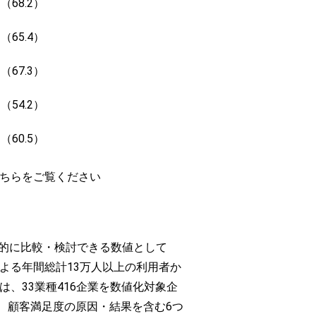
5 （68.2）
9 （65.4）
6 （67.3）
2 （54.2）
3 （60.5）
ちらをご覧ください
断的に比較・検討できる数値として
よる年間総計13万人以上の利用者か
、33業種416企業を数値化対象企
、顧客満足度の原因・結果を含む6つ