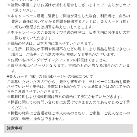
※諸般の事情によりお届けが遅れる場合もございますので、あらかじめご
了承ください。
※本キャンペーン規定に違反して問題が発生した場合、利用者は、自己の
費用と責任においてかかる問題を解決するとともに、楽天カード（株）
に何らの迷惑または損害を与えないものとします。
※本キャンペーンのご参加および当選の権利は、日本国内にお住まいの方
に限らせていただきます。
※賞品の発送は、日本国内に限らせていただきます。
※ご住所、転居先が不明や長期不在などの理由により賞品を配達できない
場合は、ご応募・ご当選の権利が無効となる場合がございます。
※お買いものパンダデザインクッションの転売はできません。
※賞品画像はイメージとなります。実際のものと異なる場合がございま
す。
■楽天カード（株）のTikTokページへの掲載について
ご応募いただいた方の中から、厳正な審査の上、当社ページに動画を掲載
させていただく場合は、事前にTikTokからプッシュ通知またはDMにてその
旨をご連絡させていただきます。
※掲載時期および掲載期間は当社の都合にて決定させていただきます。
※採否に関してのお問い合わせはお受けできませんのであらかじめご了承
ください。
※掲載の権利はご当選者様ご本人のものとなり、ご家族・ご友人などへの
譲渡、転売、換金はできません。
注意事項