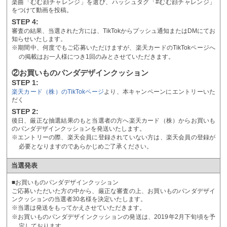
楽曲「むむ顔チャレンジ」を選び、ハッシュタグ「#むむ顔チャレンジ」
をつけて動画を投稿。
STEP 4:
審査の結果、当選された方には、TikTokからプッシュ通知またはDMにてお
知らせいたします。
※期間中、何度でもご応募いただけますが、楽天カードのTikTokページへ
の掲載はお一人様につき1回のみとさせていただきます。
②お買いものパンダデザインクッション
STEP 1:
楽天カード（株）のTikTokページ
より、本キャンペーンにエントリーいた
だく
STEP 2:
後日、厳正な抽選結果のもと当選者の方へ楽天カード（株）からお買いも
のパンダデザインクッションを発送いたします。
※エントリーの際、楽天会員に登録されていない方は、楽天会員の登録が
必要となりますのであらかじめご了承ください。
当選発表
■お買いものパンダデザインクッション
ご応募いただいた方の中から、厳正な審査の上、お買いものパンダデザイ
ンクッションの当選者30名様を決定いたします。
※当選は発送をもってかえさせていただきます。
※お買いものパンダデザインクッションの発送は、2019年2月下旬頃を予
定しております。