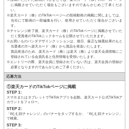
に掲載させていただく場合もございますのであらかじめご了承くださ
い。
※楽天カード（株）のTikTokページへの投稿動画の掲載に関しましては、
当社にて動画の一部編集を行い、使用させていただく場合がございま
す。
※チャレンジ終了後、楽天カード（株）のTikTokページに掲載させていた
だく受賞者のTikTokニックネームを公開させていただきます。
※お買いものパンダデザインクッションは、後日、厳正な抽選結果のもと
当選者の方へ楽天カード（株）から賞品を発送いたします。
賞品発送のため、楽天カード（株）は楽天（株）より楽天会員情報にご
登録されている会員氏名と住所情報を受領いたします。
※エントリーの際、楽天会員に登録されていない方は、楽天会員の登録が
必要となりますのであらかじめご了承ください。
応募方法
①楽天カードのTikTokページに掲載
STEP 1:
スマホまたはタブレットでTikTokアプリを起動。
楽天カード公式TikTokア
カウントをフォロー。
STEP 2:
「#むむ顔チャレンジ」のバナーをタップするか、「#むむ顔チャレンジ」
で検索。
STEP 3: