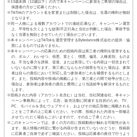
※13歳未満（12歳以下）の方で本キャンペーンに参加をご希望の場合は、
保護者の方がご応募ください。
※TikTokのアカウント名を変更または削除した場合は、当選の権利が無効
となります。
※同一人物による複数アカウントでの連続応募など、キャンペーン運営
上、平等性を欠くような妨害/不正行為と当社が判断した場合、事前予告
なく当選を無効とさせていただく場合がございます。
※本キャンペーンはTikTokを運営管理するBytedance株式会社の提供・協
賛によるものではありません。
※本キャンペーンへの応募のための投稿内容は第三者の権利を侵害するも
の、ポルノ、わいせつ、俗悪、冒とく、憎悪、偏見、人種差別、ものま
ね、不当な暴力を誘発、促進、または表現している内容は一切含まれて
いないものに限ります。第三者になんらかの損害を与えた場合は、参加
者は自らの責任において対応し且つ参加者がこれを補償するものとしま
す。また、投稿内容や投稿の掲載により、第三者との間で紛争が生じた
場合は、参加者は参加者の責任と費用により当該紛争を解決するものと
します。
※投稿された内容（アカウント名含む）は当社、当社関連会社、本キャン
ペーン事務局によって、広告、販売活動に関連する目的のため、TV、
PC、モバイルを含むウェブサイト、およびその他広告物に掲載される
ことをご了承の上ご応募ください。その際、投稿された内容を一部修正
させていただく場合もございますので、その点ご了承ください。
※このキャンペーンでは、多くの方の目に投稿動画が触れる可能性があり
ます。個人情報の特定に繋がる内容が含まれていないかどうか、投稿前
に応募者ご自身で必ずご確認ください。投稿は応募者の責任で行うよう