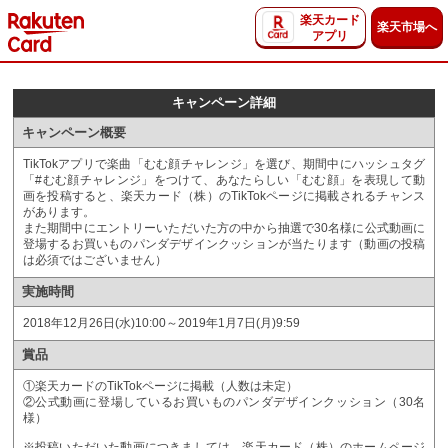
楽天カード
楽天市場へ
アプリ
キャンペーン詳細
キャンペーン概要
TikTokアプリで楽曲「むむ顔チャレンジ」を選び、期間中にハッシュタグ
「#むむ顔チャレンジ」をつけて、あなたらしい「むむ顔」を表現して動
画を投稿すると、楽天カード（株）のTikTokページに掲載されるチャンス
があります。
また期間中にエントリーいただいた方の中から抽選で30名様に公式動画に
登場するお買いものパンダデザインクッションが当たります（動画の投稿
は必須ではございません）
実施時間
2018年12月26日(水)10:00～2019年1月7日(月)9:59
賞品
①楽天カードのTikTokページに掲載（人数は未定）
②公式動画に登場しているお買いものパンダデザインクッション（30名
様）
※投稿いただいた動画につきましては、楽天カード（株）のホームページ