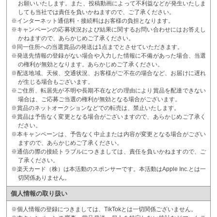
お願いいたします。また、投稿動画によって不利益などが発生いたしま
しても当社では責任を負いかねますので、ご了承ください。
※インターネット通信料・接続料はお客様の負担となります。
※キャンペーンの応募状況および結果に関するお問い合わせにはお答えし
かねますので、あらかじめご了承ください。
※同一住所への当選賞品の発送は1点までとさせていただきます。
※発送先情報の登録がない場合や入力した情報に不備があった場合、当選
の権利が無効となります。あらかじめご了承ください。
※配送地域、天候、交通状況、お客様がご不在の場合など、お届けに遅れ
が生じる場合もございます。
※ご住所、転居先が不明や長期不在などの理由により賞品を配達できない
場合は、ご応募ご当選の権利が無効となる場合がございます。
※賞品のネットオークションなどでの転売は、禁止いたします。
※賞品は予告なく変更となる場合がございますので、あらかじめご了承く
ださい。
※本キャンペーンは、予告なく中止または内容が変更となる場合がござい
ますので、あらかじめご了承ください。
※通信の際の接続トラブルにつきましては、責任を負いかねますので、ご
了承ください。
※楽天カード（株）は本活動のスポンサーです。本活動はApple Inc.とは一
切関係ありません。
個人情報の取り扱い
※個人情報の登録につきましては、TikTokとは一切関係ございません。