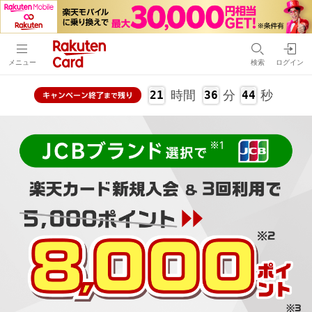
メニュー
検索
ログイン
時間
分
秒
21
36
43
キャンペーン
終了
残り
まで