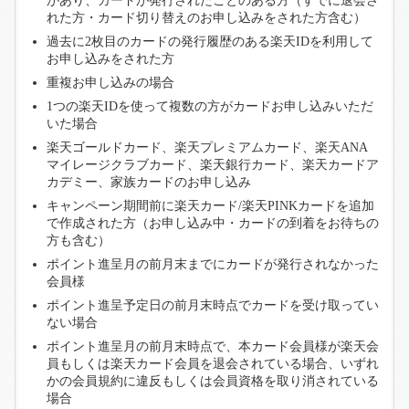
があり、カードが発行されたことのある方（すでに退会さ
れた方・カード切り替えのお申し込みをされた方含む）
過去に2枚目のカードの発行履歴のある楽天IDを利用して
お申し込みをされた方
重複お申し込みの場合
1つの楽天IDを使って複数の方がカードお申し込みいただ
いた場合
楽天ゴールドカード、楽天プレミアムカード、楽天ANA
マイレージクラブカード、楽天銀行カード、楽天カードア
カデミー、家族カードのお申し込み
キャンペーン期間前に楽天カード/楽天PINKカードを追加
で作成された方（お申し込み中・カードの到着をお待ちの
方も含む）
ポイント進呈月の前月末までにカードが発行されなかった
会員様
ポイント進呈予定日の前月末時点でカードを受け取ってい
ない場合
ポイント進呈月の前月末時点で、本カード会員様が楽天会
員もしくは楽天カード会員を退会されている場合、いずれ
かの会員規約に違反もしくは会員資格を取り消されている
場合