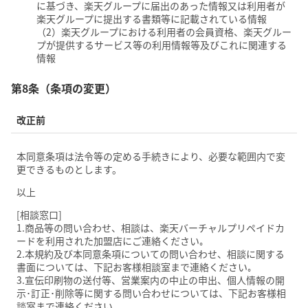
に基づき、楽天グループに届出のあった情報又は利用者が
楽天グループに提出する書類等に記載されている情報
（2）楽天グループにおける利用者の会員資格、楽天グルー
プが提供するサービス等の利用情報等及びこれに関連する
情報
第8条（条項の変更）
改正前
本同意条項は法令等の定める手続きにより、必要な範囲内で変
更できるものとします。
以上
[相談窓口]
1.商品等の問い合わせ、相談は、楽天バーチャルプリペイドカ
ードを利用された加盟店にご連絡ください｡
2.本規約及び本同意条項についての問い合わせ、相談に関する
書面については、下記お客様相談室まで連絡ください｡
3.宣伝印刷物の送付等、営業案内の中止の申出、個人情報の開
示･訂正･削除等に関する問い合わせについては、下記お客様相
談室まで連絡ください｡