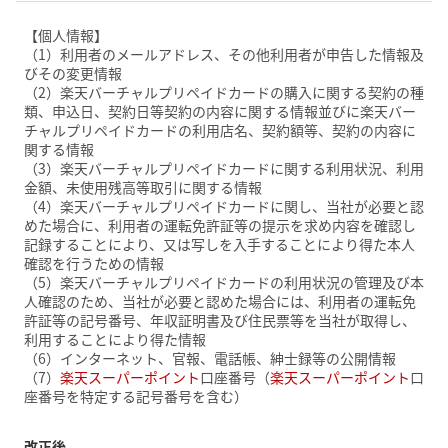
【個人情報】
（1）利用者のメールアドレス、その他利用者が申告した情報及
びその変更情報
（2）楽天バーチャルプリペイドカードの購入に関する契約の種
類、申込日、契約日等契約の内容に関する情報並びに楽天バー
チャルプリペイドカードの利用店名、契約額等、契約の内容に
関する情報
（3）楽天バーチャルプリペイドカードに関する利用状況、利用
金額、未使用残高等取引に関する情報
（4）楽天バーチャルプリペイドカードに関し、当社が必要と認
めた場合に、利用者の運転免許証等の提示を求め内容を確認し
記録することにより、又は写しを入手することにより得た本人
確認を行うための情報
（5）楽天バーチャルプリペイドカードの利用状況の管理及び本
人確認のため、当社が必要と認めた場合には、利用者の運転免
許証等の記号番号、年収証明書及び住民票等を当社が取得し、
利用することにより得た情報
（6）インターネット、官報、電話帳、紳士録等の公開情報
（7）
楽天スーパーポイント
口座番号（
楽天スーパーポイント
口
座番号を特定する記号番号を含む）
改正後