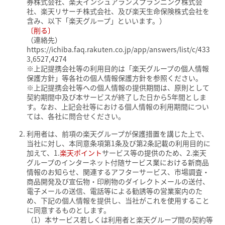
券株式会社、楽天インシュアランスプランニング株式会
社、楽天リサーチ株式会社、及び楽天生命保険株式会社を
含み、以下「楽天グループ」といいます。）
〔削る〕
（連絡先）
https://ichiba.faq.rakuten.co.jp/app/answers/list/c/433
3,6527,4274
※上記提携会社等の利用目的は「楽天グループの個人情報
保護方針」等各社の個人情報保護方針を参照ください。
※上記提携会社等への個人情報の提供期間は、原則として
契約期間中及び本サービスが終了した日から5年間としま
す。なお、上記会社等における個人情報の利用期間につい
ては、各社に問合せください。
利用者は、前項の楽天グループが保護措置を講じた上で、
当社に対し、本同意条項第1条及び第2条記載の利用目的に
加えて、1.
楽天ポイント
サービス等の提供のため、2.楽天
グループのインターネット付随サービス業における新商品
情報のお知らせ、関連するアフターサービス、市場調査・
商品開発及び宣伝物・印刷物のダイレクトメールの送付、
電子メールの送信、電話等による勧誘等の営業案内のた
め、下記の個人情報を提供し、当社がこれを使用すること
に同意するものとします。
（1）本サービス若しくは利用者と楽天グループ間の契約等