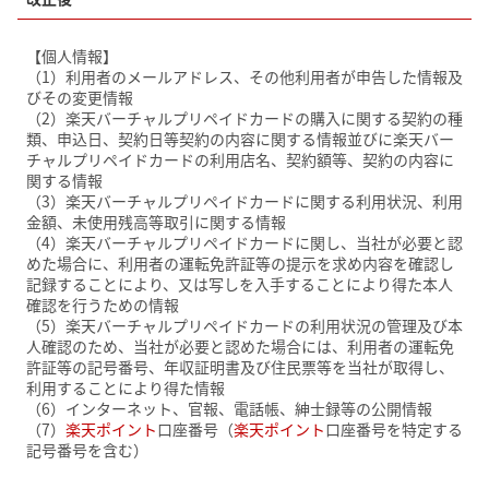
【個人情報】
（1）利用者のメールアドレス、その他利用者が申告した情報及
びその変更情報
（2）楽天バーチャルプリペイドカードの購入に関する契約の種
類、申込日、契約日等契約の内容に関する情報並びに楽天バー
チャルプリペイドカードの利用店名、契約額等、契約の内容に
関する情報
（3）楽天バーチャルプリペイドカードに関する利用状況、利用
金額、未使用残高等取引に関する情報
（4）楽天バーチャルプリペイドカードに関し、当社が必要と認
めた場合に、利用者の運転免許証等の提示を求め内容を確認し
記録することにより、又は写しを入手することにより得た本人
確認を行うための情報
（5）楽天バーチャルプリペイドカードの利用状況の管理及び本
人確認のため、当社が必要と認めた場合には、利用者の運転免
許証等の記号番号、年収証明書及び住民票等を当社が取得し、
利用することにより得た情報
（6）インターネット、官報、電話帳、紳士録等の公開情報
（7）
楽天ポイント
口座番号（
楽天ポイント
口座番号を特定する
記号番号を含む）