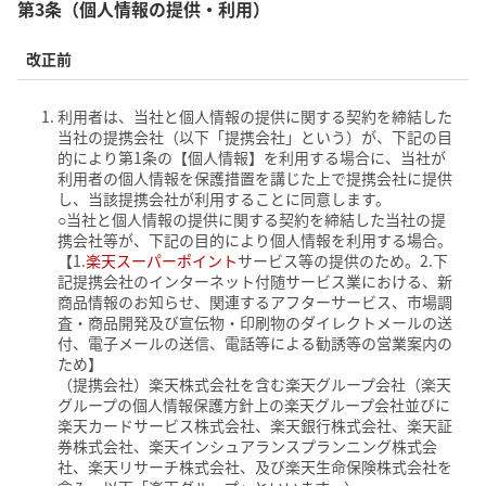
第3条（個人情報の提供・利用）
改正前
利用者は、当社と個人情報の提供に関する契約を締結した
当社の提携会社（以下「提携会社」という）が、下記の目
的により第1条の【個人情報】を利用する場合に、当社が
利用者の個人情報を保護措置を講じた上で提携会社に提供
し、当該提携会社が利用することに同意します。
○当社と個人情報の提供に関する契約を締結した当社の提
携会社等が、下記の目的により個人情報を利用する場合。
【1.
楽天スーパーポイント
サービス等の提供のため。2.下
記提携会社のインターネット付随サービス業における、新
商品情報のお知らせ、関連するアフターサービス、市場調
査・商品開発及び宣伝物・印刷物のダイレクトメールの送
付、電子メールの送信、電話等による勧誘等の営業案内の
ため】
（提携会社）楽天株式会社を含む楽天グループ会社（楽天
グループの個人情報保護方針上の楽天グループ会社並びに
楽天カードサービス株式会社、楽天銀行株式会社、楽天証
券株式会社、楽天インシュアランスプランニング株式会
社、楽天リサーチ株式会社、及び楽天生命保険株式会社を