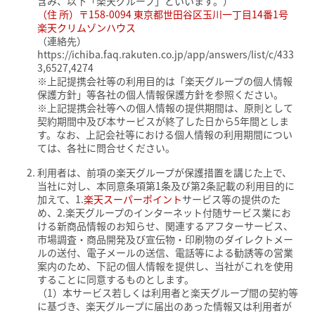
含み、以下「楽天グループ」といいます。）
（住 所）〒158-0094 東京都世田谷区玉川一丁目14番1号
楽天クリムゾンハウス
（連絡先）
https://ichiba.faq.rakuten.co.jp/app/answers/list/c/433
3,6527,4274
※上記提携会社等の利用目的は「楽天グループの個人情報
保護方針」等各社の個人情報保護方針を参照ください。
※上記提携会社等への個人情報の提供期間は、原則として
契約期間中及び本サービスが終了した日から5年間としま
す。なお、上記会社等における個人情報の利用期間につい
ては、各社に問合せください。
利用者は、前項の楽天グループが保護措置を講じた上で、
当社に対し、本同意条項第1条及び第2条記載の利用目的に
加えて、1.
楽天スーパーポイント
サービス等の提供のた
め、2.楽天グループのインターネット付随サービス業にお
ける新商品情報のお知らせ、関連するアフターサービス、
市場調査・商品開発及び宣伝物・印刷物のダイレクトメー
ルの送付、電子メールの送信、電話等による勧誘等の営業
案内のため、下記の個人情報を提供し、当社がこれを使用
することに同意するものとします。
（1）本サービス若しくは利用者と楽天グループ間の契約等
に基づき、楽天グループに届出のあった情報又は利用者が