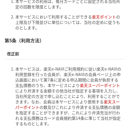
本サービスの利用は、毎月カードごとに設定される当社所
定の回数を限度とします。
本サービスにおいて利用することができる
楽天ポイント
の
上限及び下限並びに単位については、当社の定めに従うも
のとします。
第5条（利用方法）
改正前
本サービスは、楽天e-NAVIご利用規約に従い楽天e-NAVIの
利用登録を行った会員が、楽天e-NAVIの会員ページ上の申
込画面において第7条に定める申込期間に会員が負担する
支払債務のうち、本サービスにより
楽天スーパーポイント
により弁済する金額その他当社が指定する事項を入力し、
当社所定の方法で申し込むことにより、利用することがで
きます。なお、会員は本サービスにより使用する
楽天スー
パーポイント
の数及びこれにより弁済する支払債務の金額
を指定することができますが、これにより弁済充当が行わ
れる支払債務はカード会員規約第14条に準じて当社が指定
するものとします。