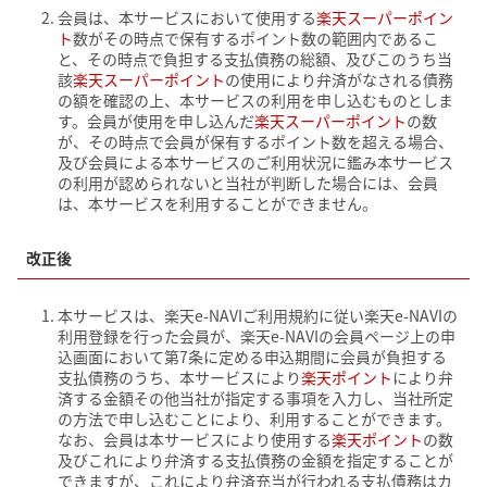
会員は、本サービスにおいて使用する
楽天スーパーポイン
ト
数がその時点で保有するポイント数の範囲内であるこ
と、その時点で負担する支払債務の総額、及びこのうち当
該
楽天スーパーポイント
の使用により弁済がなされる債務
の額を確認の上、本サービスの利用を申し込むものとしま
す。会員が使用を申し込んだ
楽天スーパーポイント
の数
が、その時点で会員が保有するポイント数を超える場合、
及び会員による本サービスのご利用状況に鑑み本サービス
の利用が認められないと当社が判断した場合には、会員
は、本サービスを利用することができません。
改正後
本サービスは、楽天e-NAVIご利用規約に従い楽天e-NAVIの
利用登録を行った会員が、楽天e-NAVIの会員ページ上の申
込画面において第7条に定める申込期間に会員が負担する
支払債務のうち、本サービスにより
楽天ポイント
により弁
済する金額その他当社が指定する事項を入力し、当社所定
の方法で申し込むことにより、利用することができます。
なお、会員は本サービスにより使用する
楽天ポイント
の数
及びこれにより弁済する支払債務の金額を指定することが
できますが、これにより弁済充当が行われる支払債務はカ