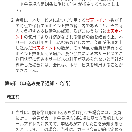
ード会員規約第14条に準じて当社が指定するものとしま
す。
会員は、本サービスにおいて使用する
楽天ポイント
数がそ
の時点で保有するポイント数の範囲内であること、その時
点で負担する支払債務の総額、及びこのうち当該
楽天ポイ
ント
の使用により弁済がなされる債務の額を確認の上、本
サービスの利用を申し込むものとします。会員が使用を申
し込んだ
楽天ポイント
の数が、その時点で会員が保有する
ポイント数を超える場合、及び会員による本サービスのご
利用状況に鑑み本サービスの利用が認められないと当社が
判断した場合には、会員は、本サービスを利用することが
できません。
第6条（申込み完了通知・充当）
改正前
当社は、前条第1項の申込みを受け付けた場合には、会員
に対し、会員がカード会員規約6条1項に基づき登録したメ
ールアドレスに宛てて、申込みが完了した旨を通知するも
のとします。この場合、当社は、カード会員規約に定める