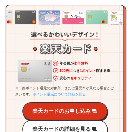
年会費が
永年無料
100円
につき
1ポイント
貯まる※
安心の
セキュリティ
※一部ポイント還元の対象外、または還元率が異なる場合がご
ざいます。
ポイント還元について詳細を見る
楽天カードのお申し込み
楽天カードの詳細を見る