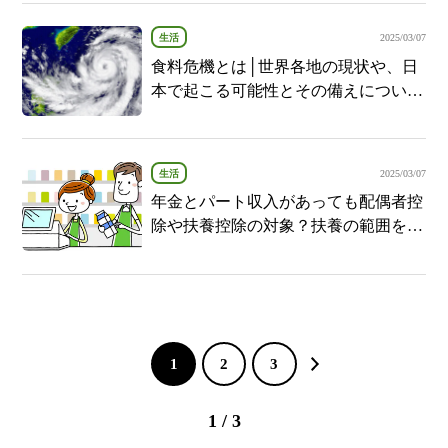
生活
2025/03/07
食料危機とは│世界各地の現状や、日
本で起こる可能性とその備えについて
紹介
生活
2025/03/07
年金とパート収入があっても配偶者控
除や扶養控除の対象？扶養の範囲を解
説
1
2
3
1 / 3