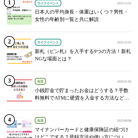
ライフイベント
2025/12/25
日本人の平均身長・体重はいくつ？男性・
女性の年齢別一覧と共に解説
ライフイベント
2025/12/25
新札（ピン札）を入手する9つの方法！新札
NGな場面とは？
生活
2026/01/06
小銭貯金で貯まったお金はどうする？手数
料無料でATMに硬貨を入金する方法など紹
介
生活
2025/09/08
マイナンバーカードと健康保険証の紐づけ
はどこでする？登録方法や使い方について