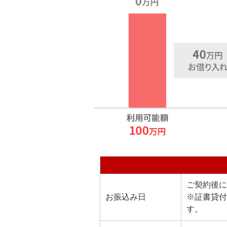
ご契約後に
お振込み日
※証書貸付
す。