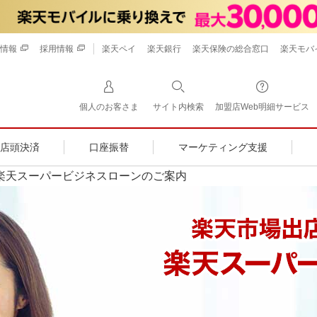
情報
採用情報
楽天ペイ
楽天銀行
楽天保険の総合窓口
楽天モバ
個人のお客さま
サイト内検索
加盟店Web明細サービス
店頭決済
口座振替
マーケティング支援
楽天スーパービジネスローンのご案内