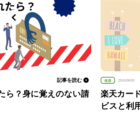
年金・老後・相続
健康・身体・保険
記事を読む
2026/06/12
生活
？知らないと損な無料サー
楽天カー
メリット