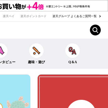
楽天ペイ
楽天ポイントカード
楽天グループ よくあるご質問一覧
ンタビュー
趣味・遊び
Q＆A
Fun！なこと
ライフイベント
ー
クイズ
生活
みんなのホンネ
投資・貯蓄
お金の知識