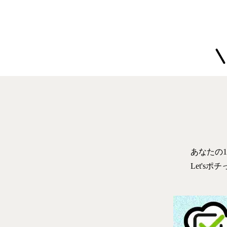
あなたの
Let'sポ