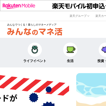
楽天グループ
楽天カ
みんなでつくる！暮らしのマネーメディア
ライフイベント
生活
投資
キャリア・働き方
キャッシュレス
株式・投資
結婚・出産・子育て・
節約・家計
定期預金・
教育
貯蓄
NISA
生活・住まい
税金・控除・給付金
iDeCo・