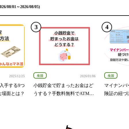
/08/01～2026/08/05)
生活
生活
2025/12/25
2026/01/06
入手する9つ
小銭貯金で貯まったお金はど
マイナンバ
な場面とは？
うする？手数料無料でATMに
険証の紐づ
硬貨を入金する方法など紹介
登録方法や
しく解説！