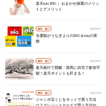
楽天toto BIG｜ おまかせ抽選のメリッ
トとデメリット
趣味・遊び
2025/03/07
当選額がうなぎ上りのBIG＆totoの実
態
趣味・遊び
2025/03/07
楽天銀行で競艇・競馬に自宅で参加可
能！楽天ポイントも貯まる！
趣味・遊び
2024/12/18
ジャンボ宝くじをネットで買う方法
は？クレジットカードで買う方法や連