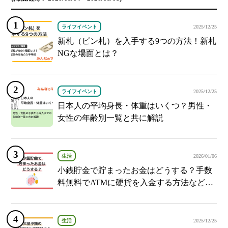
ライフイベント
2025/12/25
新札（ピン札）を入手する9つの方法！新札
NGな場面とは？
ライフイベント
2025/12/25
日本人の平均身長・体重はいくつ？男性・
女性の年齢別一覧と共に解説
生活
2026/01/06
小銭貯金で貯まったお金はどうする？手数
料無料でATMに硬貨を入金する方法など紹
介
生活
2025/12/25