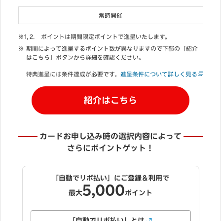
常時開催
ポイントは期間限定ポイントで進呈いたします。
期間によって進呈するポイント数が異なりますので下部の「紹介
はこちら」ボタンから詳細を確認ください。
特典進呈には条件達成が必要です。
進呈条件について詳しく見る
紹介はこちら
カードお申し込み時の選択内容によって
さらにポイントゲット！
い」にご登録＆利用で
キャッシング枠を
付帯
000
1,000
無料
ポイント
最大
ボ払い」とは