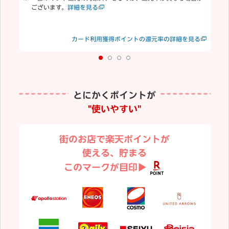
ございます。
詳細を見る
合
む
楽
見る
カード利用獲得ポイントの還元率の詳細を見る
り
とにかくポイントが
"使いやすい"
街のお店で楽天ポイントが
使える、貯まる
このマークが目印▶