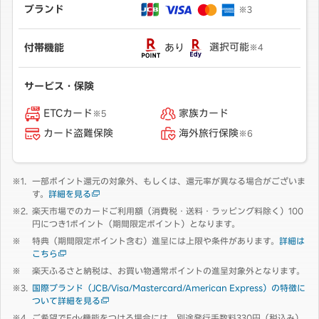
ブランド
※3
あり
選択可能
付帯機能
※4
サービス・保険
ETCカード
家族カード
※5
カード盗難保険
海外旅行保険
※6
一部ポイント還元の対象外、もしくは、還元率が異なる場合がございま
す。
詳細を見る
楽天市場でのカードご利用額（消費税・送料・ラッピング料除く）100
円につき1ポイント（期間限定ポイント）となります。
特典（期間限定ポイント含む）進呈には上限や条件があります。
詳細は
こちら
楽天ふるさと納税は、お買い物通常ポイントの進呈対象外となります。
国際ブランド（JCB/Visa/Mastercard/American Express）の特徴に
ついて詳細を見る
ご希望でEdy機能をつける場合には、別途発行手数料330円（税込み）