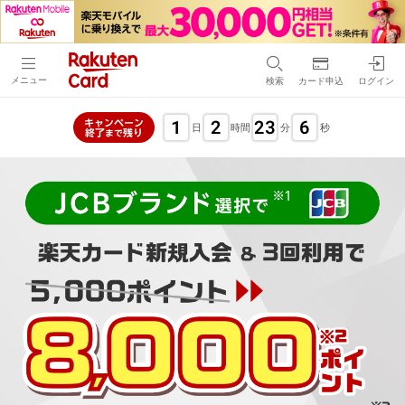
メニュー
検索
カード申込
ログイン
1
2
23
5
キャンペーン
日
時間
分
秒
終了
残り
まで