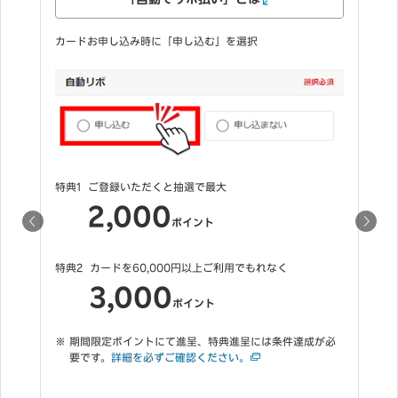
キャッシングとは
し込む」を選択
カードお申し込み時にご希望のご利用可
選で最大
特典
キャッシング枠をご希望いただくと
1,000
イント
ポイント
期間限定ポイントにて進呈、特典進呈
円以上ご利用でもれなく
要です。
詳細を必ずご確認ください。
イント
初利用キャンペーンも同時
呈、特典進呈には条件達成が必
認ください。