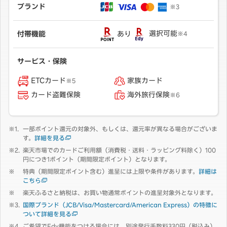
ブランド
※3
あり
選択可能
付帯機能
※4
サービス・保険
ETCカード
家族カード
※5
カード盗難保険
海外旅行保険
※6
一部ポイント還元の対象外、もしくは、還元率が異なる場合がございま
す。
詳細を見る
楽天市場でのカードご利用額（消費税・送料・ラッピング料除く）100
円につき1ポイント（期間限定ポイント）となります。
特典（期間限定ポイント含む）進呈には上限や条件があります。
詳細は
こちら
楽天ふるさと納税は、お買い物通常ポイントの進呈対象外となります。
国際ブランド（JCB/Visa/Mastercard/American Express）の特徴に
ついて詳細を見る
ご希望でEdy機能をつける場合には、別途発行手数料330円（税込み）