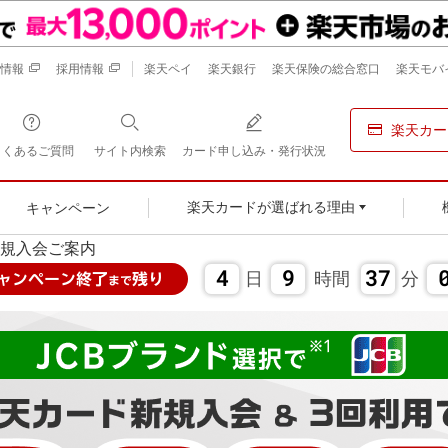
情報
採用情報
楽天ペイ
楽天銀行
楽天保険の総合窓口
楽天モバ
楽天カー
よくあるご質問
サイト内検索
カード申し込み・発行状況
キャンペーン
楽天カードが選ばれる理由
規入会ご案内
4
9
36
5
日
時間
分
ャンペーン
終了
残り
まで