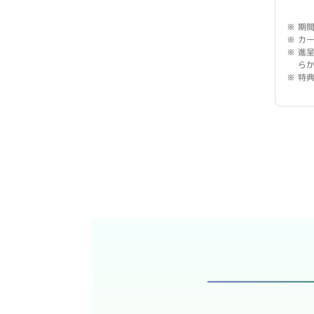
期
カ
進呈
ら
特典