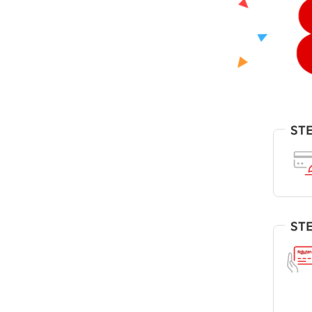
ST
ST