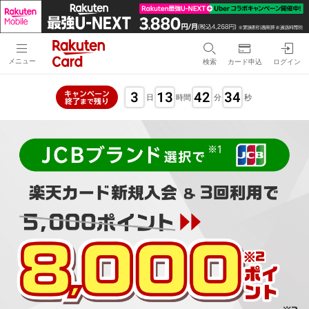
メニュー
検索
カード申込
ログイン
3
13
42
33
キャンペーン
日
時間
分
秒
終了
残り
まで