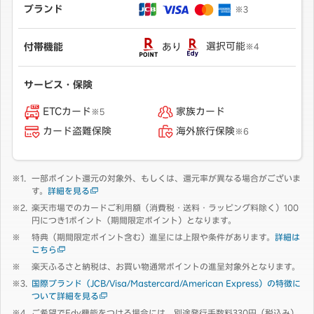
ブランド
※3
あり
選択可能
付帯機能
※4
サービス・保険
ETCカード
家族カード
※5
カード盗難保険
海外旅行保険
※6
一部ポイント還元の対象外、もしくは、還元率が異なる場合がございま
す。
詳細を見る
楽天市場でのカードご利用額（消費税・送料・ラッピング料除く）100
円につき1ポイント（期間限定ポイント）となります。
特典（期間限定ポイント含む）進呈には上限や条件があります。
詳細は
こちら
楽天ふるさと納税は、お買い物通常ポイントの進呈対象外となります。
国際ブランド（JCB/Visa/Mastercard/American Express）の特徴に
ついて詳細を見る
ご希望でEdy機能をつける場合には、別途発行手数料330円（税込み）