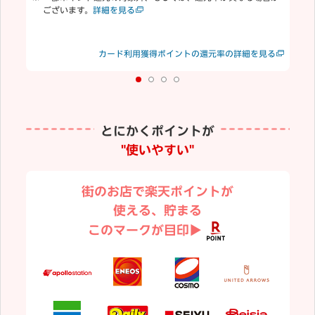
ございます。
詳細を見る
合
む
楽
見る
カード利用獲得ポイントの還元率の詳細を見る
り
とにかくポイントが
"使いやすい"
街のお店で楽天ポイントが
使える、貯まる
このマークが目印▶